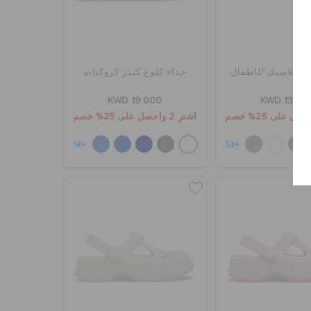
وغ كلاسيك للأطفال
حذاء كلوغ كيدز كروكباند
KWD 19.000
KWD 13.00
اشترِ 2 واحصل على 25% خصم
+14
+53