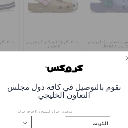
تس باكسترب إماجينيشن
حذاء كلوغ كلاسيكآي آم هورس
حذاء كلو
اسيك للأطفال
للأطفال
0
KWD 17.000
KWD 20.000
اشترِ 2 واحصل على 25% خصم
اشترِ 2 واحصل على 25% خصم
نقوم بالتوصيل في كافة دول مجلس
التعاون الخليجي
ﺖﻐﻴﻳﺭ ﺐﻟﺩ ﺎﻠﺸﺤﻧ ﺎﻠﺧﺎﺻ ﺐﻛ: