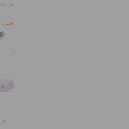
كلوغ أط
اشترِ 2 واحصل على 25% خصم
كلوغ