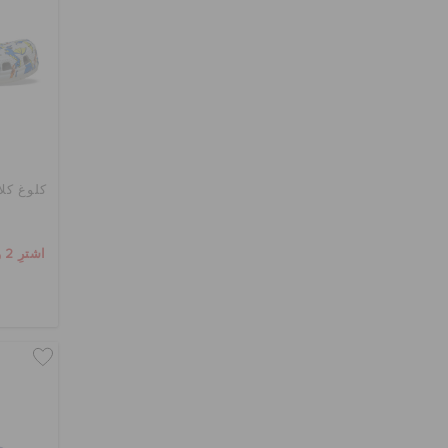
كلوغ كل
اشترِ 2 واحصل على 25% خصم