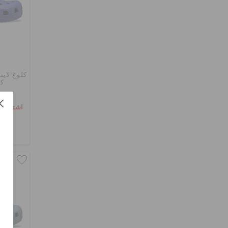
كلوغ لاي
كل
اشترِ 2 واحصل على 25% خصم