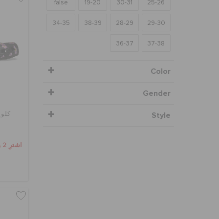
false
19-20
30-31
25-26
34-35
38-39
28-29
29-30
36-37
37-38
Color
Gender
Style
كلوغ
اشترِ 2 واحصل على 25% خصم