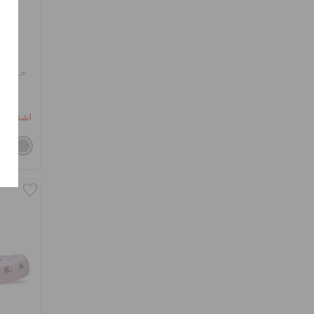
حذاء ك
اشترِ 2 واحصل على 25% خصم