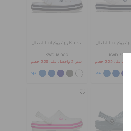
غ كروكباند للأطفال
حذاء كلوغ كروكباند للأطفال
KWD 18.000
KWD 20.00
اشترِ 2 واحصل على 25% خصم
+14
+14