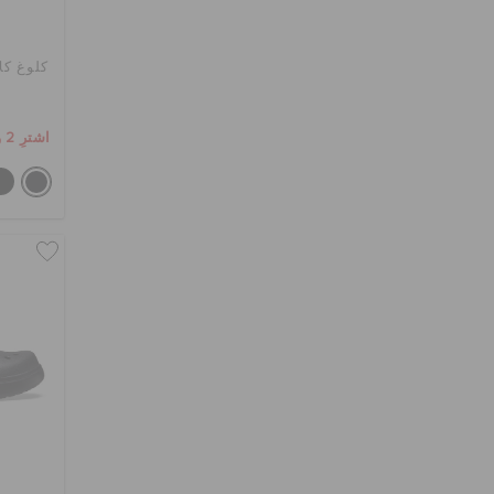
كلوغ كل
اشترِ 2 واحصل على 25% خصم