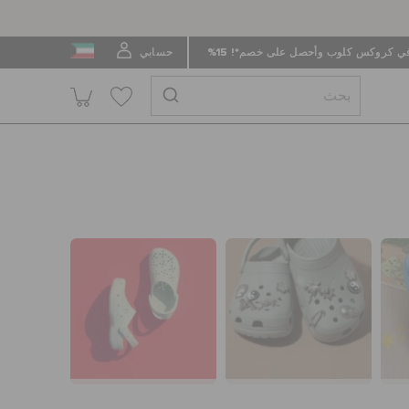
 كروكس كلوب وأحصل على خصم*! 15%
حسابي