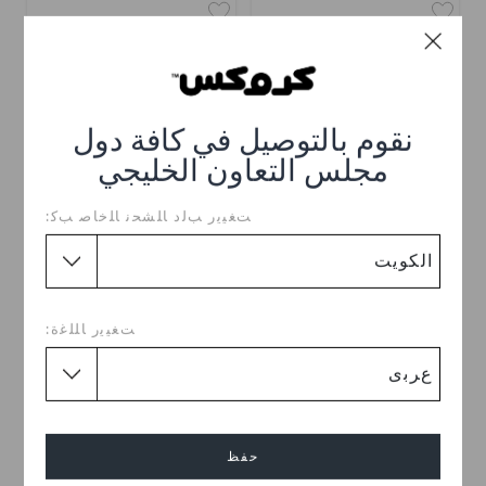
نقوم بالتوصيل في كافة دول
مجلس التعاون الخليجي
ﺖﻐﻴﻳﺭ ﺐﻟﺩ ﺎﻠﺸﺤﻧ ﺎﻠﺧﺎﺻ ﺐﻛ:
ريد كار مونستر تراك
جرين مونستر تراك
KWD 2.000
KWD 2.000
ﺖﻐﻴﻳﺭ ﺎﻠﻠﻏﺓ:
حفظ