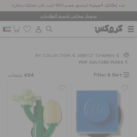
جدد إطلالتك الصيفية! استمتع بخصم 50% ثابت على تشكيلة مختارة
توصيل مجاني لجميع الطلبيات
للنساء
BY COLLECTION
JIBBITZ™ CHARMS
POP CULTURE PICKS
للرجال
494
Filter & Sort
منتجات
أطفال
جيبيتز تشارمز
كروكس لمكان العمل