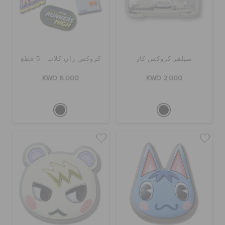
سيلفر كروكس كار
كروكس ران كلاب - 5 قطع
KWD 6.000
KWD 2.000