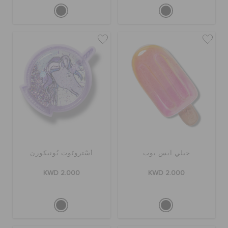
جيلي آيس بوب
أسْترونَوت يُونيكورن
KWD 2.000
KWD 2.000