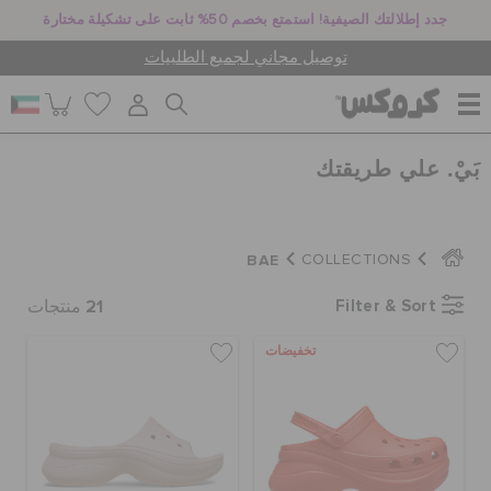
جدد إطلالتك الصيفية! استمتع بخصم 50% ثابت على تشكيلة مختارة
توصيل مجاني لجميع الطلبيات
بَيْ. علي طريقتك
للنساء
للرجال
BAE
COLLECTIONS
21
Filter & Sort
منتجات
أطفال
تخفيضات
جيبيتز تشارمز
كروكس لمكان العمل