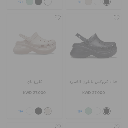
+17
+3
حذاء كروكس باللون الأسود
كلوغ باي
KWD 27.000
KWD 27.000
+17
+17