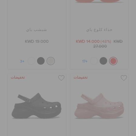
تنزيلات
حذاء كلوغ باي
شبشب باي
مميز
KWD 19.000
KWD 14.000
(48%)
KWD
27.000
تسجيل الدخول / اشتراك
+3
+17
تخفيضات
تخفيضات
قائمة الامنيات
تحديد موقع المتجر
حالة الطلبية