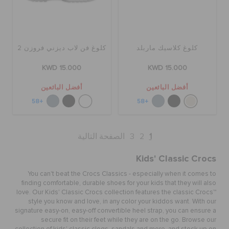
كلوغ كلاسيك ماربلد
كلوغ فن لاب ديزني فروزن 2
KWD 15.000
KWD 15.000
أفضل البائعين
أفضل البائعين
+58
+58
1
2
3
الصفحة التالية
Kids' Classic Crocs
You can't beat the Crocs Classics - especially when it comes to
finding comfortable, durable shoes for your kids that they will also
love. Our Kids' Classic Crocs collection features the classic Crocs™
style you know and love, in any color your kiddos want. With our
signature easy-on, easy-off convertible heel strap, you can ensure a
secure fit on their feet while they are on the go. Browse our