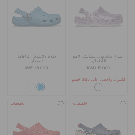
كروكس لمكان العمل
تنزيلات
مميز
كلوغ كلاسيكي تشانكي لامع
كلوغ كلاسيكي للأطفال
للأطفال
الصغار
تسجيل الدخول / اشتراك
KWD 13.000
KWD 15.000
اشترِ 2 واحصل على 25% خصم
قائمة الامنيات
تخفيضات
تخفيضات
تحديد موقع المتجر
حالة الطلبية