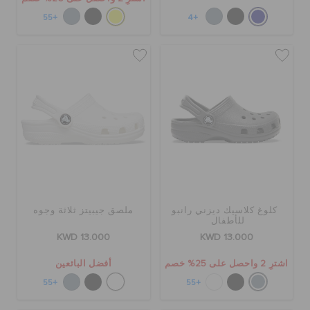
+55
+4
كلوغ كلاسيك ديزني رانبو
ملصق جيبيتز ثلاثة وجوه
للأطفال
KWD 13.000
KWD 13.000
اشترِ 2 واحصل على 25% خصم
أفضل البائعين
+55
+55