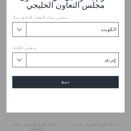
مجلس التعاون الخليجي
حذاء كلوغ لامع كلاسيكي
حذاء كلوغ كلاسيك بفتحة
ﺖﻐﻴﻳﺭ ﺐﻟﺩ ﺎﻠﺸﺤﻧ ﺎﻠﺧﺎﺻ ﺐﻛ:
KWD 15.000
KWD 9.000
(47%)
KWD
17.000
اشترِ 2 واحصل على 25% خصم
+2
ﺖﻐﻴﻳﺭ ﺎﻠﻠﻏﺓ:
تخفيضات
حفظ
إلغاء
حذاء كلوغ كلاسيك بفتحة
حذاء كلوغ كلاسيك بفتحة
للأطفال