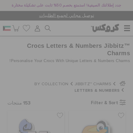
جدد إطلالتك الصيفية! استمتع بخصم 50% ثابت على تشكيلة مختارة
توصيل مجاني لجميع الطلبيات
Crocs Letters & Numbers Jibbitz™
للنساء
Charms
Personalise Your Crocs With Unique Letters & Numbers Charms!
للرجال
BY COLLECTION
JIBBITZ™ CHARMS
أطفال
LETTERS & NUMBERS
153
Filter & Sort
منتجات
جيبيتز تشارمز
كروكس لمكان العمل