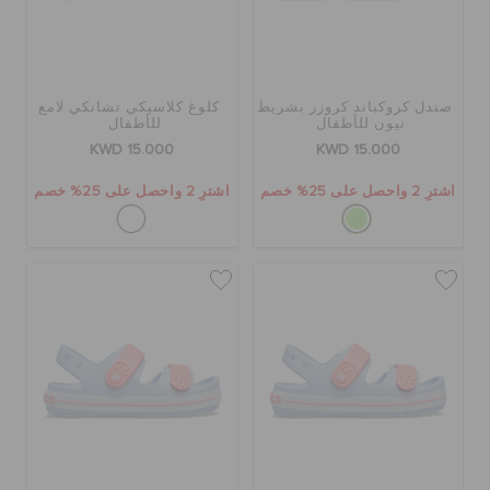
تنزيلات
صندل كروكباند كروزر بشريط
كلوغ كلاسيكي تشانكي لامع
نيون للأطفال
للأطفال
مميز
KWD 15.000
KWD 15.000
اشترِ 2 واحصل على 25% خصم
اشترِ 2 واحصل على 25% خصم
تسجيل الدخول / اشتراك
قائمة الامنيات
تحديد موقع المتجر
حالة الطلبية