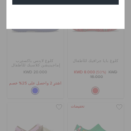
إلغاء
كلوغ بايا جرافيك للأطفال
كلوغ لايتس باكسترب
إماجينيشن كلاسيك للأطفال
KWD 20.000
KWD 8.000
(50%)
KWD
16.000
اشترِ 2 واحصل على 25% خصم
تخفيضات