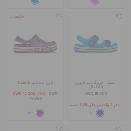
تخفيضات
صندل كروكاباند كروزر
كلوغ باياباند للأطفال
للأطفال
KWD 12.000
(29%)
KWD
KWD 15.000
17.000
اشترِ 2 واحصل على 25% خصم
+14
+5