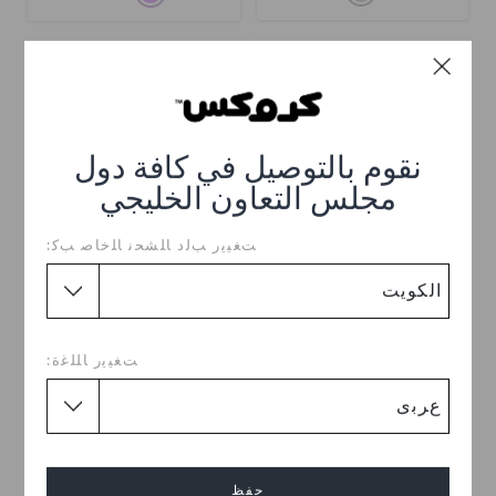
تخفيضات
نقوم بالتوصيل في كافة دول
مجلس التعاون الخليجي
ﺖﻐﻴﻳﺭ ﺐﻟﺩ ﺎﻠﺸﺤﻧ ﺎﻠﺧﺎﺻ ﺐﻛ:
كلوغ بايا للأطفال
كلوغ كلاسيك للأطفال
KWD 13.000
KWD 10.000
(33%)
KWD
ﺖﻐﻴﻳﺭ ﺎﻠﻠﻏﺓ:
15.000
+55
+19
تخفيضات
حفظ