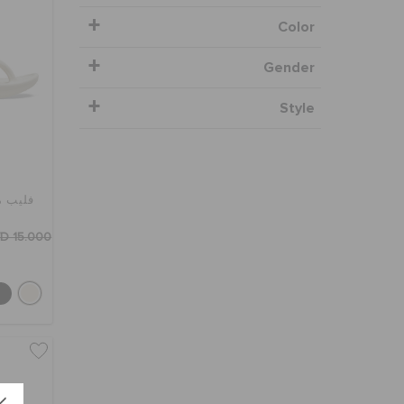
Color
Gender
Style
فليب م
D 15.000