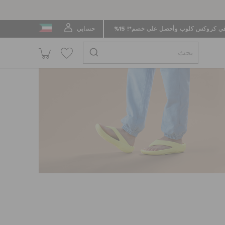
 كروكس كلوب وأحصل على خصم*! 15%
حسابي