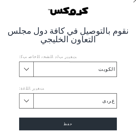
نقوم بالتوصيل في كافة دول مجلس
التعاون الخليجي
ب ملو ريكوفري
شبشب ميلو إيز
حذاء كلوغ
ﺖﻐﻴﻳﺭ ﺐﻟﺩ ﺎﻠﺸﺤﻧ ﺎﻠﺧﺎﺻ ﺐﻛ:
0
KWD 15.000
(48%)
KWD
KWD 12.000
(48%)
29.000
23.000
اشترِ 2 واحصل على 25% خصم
+9
ﺖﻐﻴﻳﺭ ﺎﻠﻠﻏﺓ:
تخفيضات
تخفيضات
حفظ