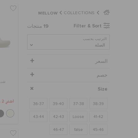
MELLOW
COLLECTIONS
19
Filter & Sort
منتجات
الترتيب بحسب
السعر
خصم
شبش
Size
اشترِ 2 واحصل على 25% خصم
36-37
39-40
37-38
38-39
43-44
42-43
Loose
41-42
46-47
false
45-46