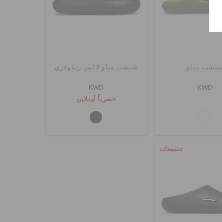
بشب ميلو
شبشب ميلو لاكس ريكوفري
KWD
KWD
حصرياً أونلاين
تخفيضات