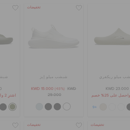
تخفيضات
ب ميلو ريكفري
شبشب ميلو إيز
شبشب
0
KWD 15.000
(48%)
KWD
KWD 23.000
29.000
اشترِ 2 واحصل على 25% خصم
+9
تخفيضات
تخفيضات