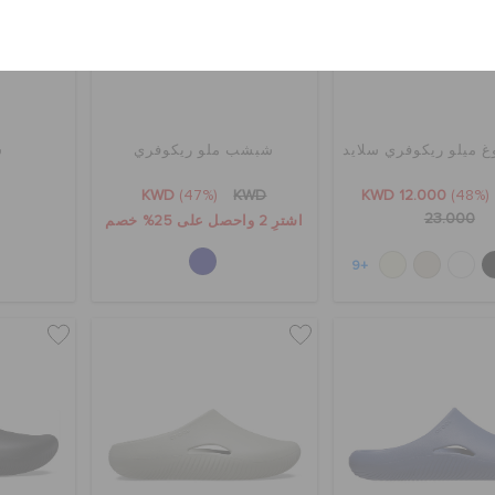
إلغاء
غ ميلو ريكوفري سلايد
شبشب ملو ريكوفري
ش
KWD
(47%)
KWD
KWD 12.000
(48%)
23.000
اشترِ 2 واحصل على 25% خصم
+9