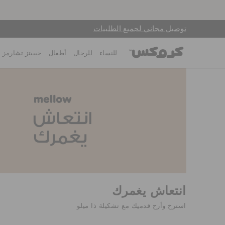
توصيل مجاني لجميع الطلبيات
للنساء
للرجال
أطفال
جيبيتز تشارمز
انتعاش يغمرك
استرخ وأرح قدميك مع تشكيلة ذا ميلو