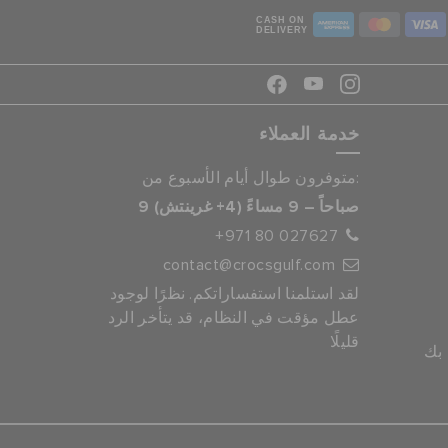
CASH ON
DELIVERY
خدمة العملاء
متوفرون طوال أيام الأسبوع من:
9 صباحاً – 9 مساءً (4+ غرينتش)
+971 80 027627
contact@crocsgulf.com
لقد استلمنا استفساراتكم. نظرًا لوجود
عطل مؤقت في النظام، قد يتأخر الرد
قليلًا
 بك