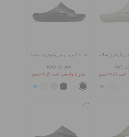
 ميلو ريكوفري سلايد
حذاء كلوغ ميلو ريكوفري سلايد
KWD 23.000
KWD 23.00
اشترِ 2 واحصل على 25% خصم
+9
+9