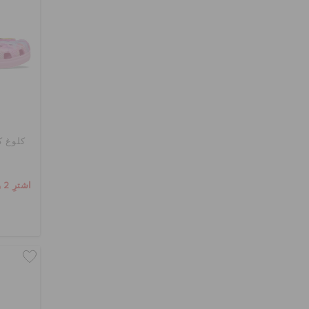
كلوغ ك
اشترِ 2 واحصل على 25% خصم