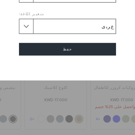
ﺖﻐﻴﻳﺭ ﺎﻠﻠﻏﺓ:
حفظ
إلغاء
كباند كروزر للأطفال
كلوغ كلاسيك
بيفيس و 
0
KWD 17.000
KWD 17.000
+2
+4