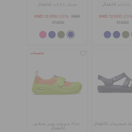
اياباند للأطفال
صندل باياباند للأطفال
KWD 12.000
(29%)
KWD
KWD 12.000
17.000
17.000
تخفيضات
يك فيشرمان للأطفال
حذاء سويفت ووتر سبلاش
للأطفال