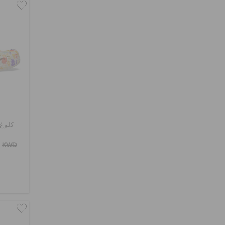
كلوغ 
KWD