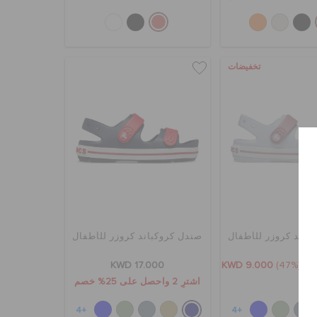
تخفيضات
باند كروزر للأطفال
صندل كروكباند كروزر للأطفال
KWD 17.000
KWD 9.000
(47%)
K
اشترِ 2 واحصل على 25% خصم
+4
+4