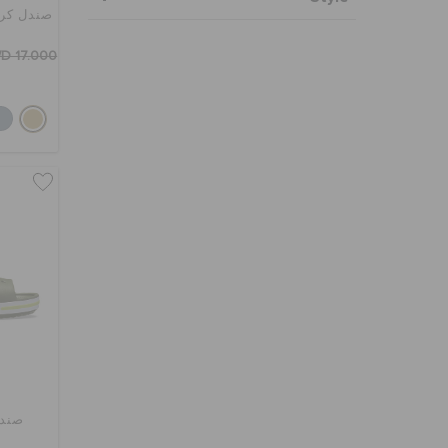
صندل كرو
D 17.000
صندل