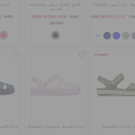
ك باند كروزر للأطفال
كلوغ أطفال ميكي وأصدقائه
صندل ب
كلاسيك
(29%)
KWD
KWD 12.000
(48%)
KWD
KWD 9.000
(47%)
KW
23.000
+4
تخفيضات
 باياباند للأطفال
حذاء كلاسيك فيشرمان للأطفال
حذاء كلاس