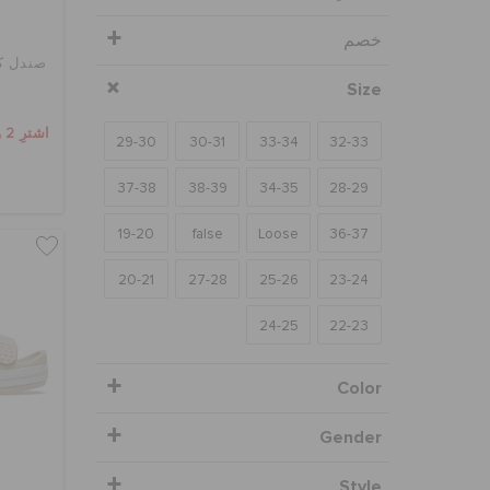
خصم
صندل كر
Size
اشترِ 2 واحصل على 25% خصم
29-30
30-31
33-34
32-33
37-38
38-39
34-35
28-29
19-20
false
Loose
36-37
20-21
27-28
25-26
23-24
24-25
22-23
Color
Gender
Style