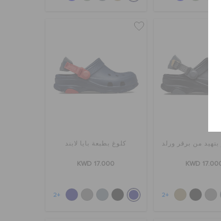
بتهيد من برقر ورلد
كلوغ بطبعة بايا لابند
KWD 17.000
KWD 17.00
+2
+2