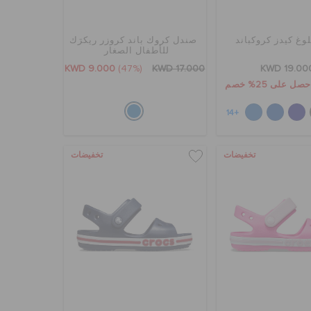
وغ كيدز كروكباند
صندل كروك باند كروزر ريكرَك
للأطفال الصغار
KWD 9.000
(47%)
KWD 17.000
KWD 19.00
+14
تخفيضات
تخفيضات