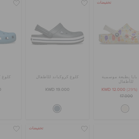
تخفيضات
بايا بطبعة موسمية
كلوغ كروكباند للأطفال
كلوغ ك
للأطفال
0
KWD 19.000
KWD 12.000
(29%)
17.000
تخفيضات