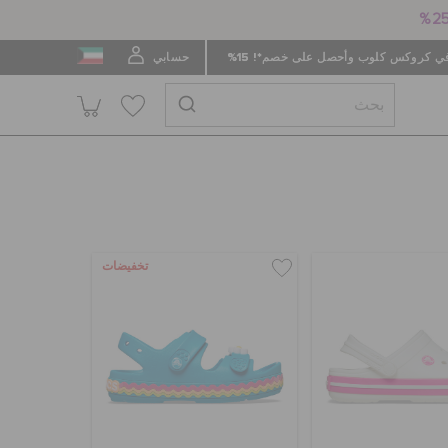
 كروكس كلوب وأحصل على خصم*! 15%
حسابي
تخفيضات