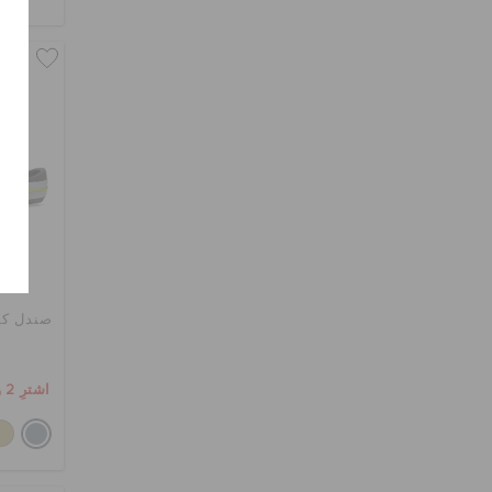
صندل كرو
اشترِ 2 واحصل على 25% خصم