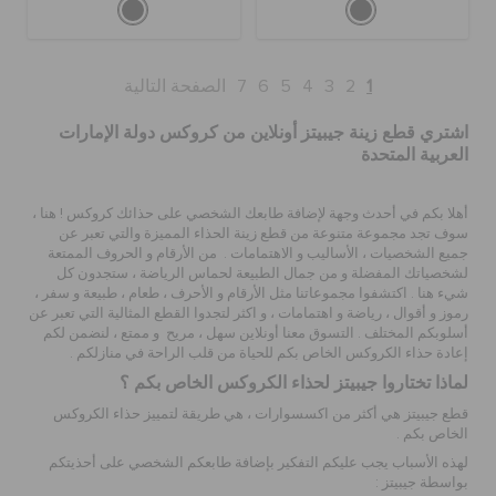
1
2
3
4
5
6
7
الصفحة التالية
اشتري قطع زينة جيبيتز أونلاين من كروكس دولة الإمارات
العربية المتحدة
أهلا بكم في أحدث وجهة لإضافة طابعك الشخصي على حذائك كروكس ! هنا ،
سوف تجد مجموعة متنوعة من
قطع زينة الحذاء
المميزة والتي تعبر عن
جميع الشخصيات ، الأساليب و الاهتمامات . من الأرقام و الحروف الممتعة
لشخصياتك المفضلة و من جمال الطبيعة لحماس الرياضة ، ستجدون كل
شيء هنا . اكتشفوا مجموعاتنا مثل
الأرقام و الأحرف ، طعام ، طبيعة و سفر ،
رموز و أقوال ، رياضة و اهتمامات
، و اكثر لتجدوا القطع المثالية التي تعبر عن
أسلوبكم المختلف . التسوق معنا أونلاين سهل ، مريح و ممتع ، لنضمن لكم
إعادة حذاء الكروكس الخاص بكم للحياة من قلب الراحة في منازلكم .
لماذا تختاروا جيبيتز لحذاء الكروكس الخاص بكم ؟
قطع جيبيتز هي أكثر من اكسسوارات ، هي طريقة لتمييز حذاء الكروكس
الخاص بكم .
لهذه الأسباب يجب عليكم التفكير
بإضافة طابعكم الشخصي على أحذيتكم
بواسطة جيبيتز :