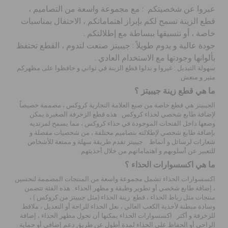
عبروا عن شخصيتكم : مع مجموعة واسعة من التصاميم ،
قطع الزينة
تسمح لكم بإبراز اهتماماتكم ، الاحتفال بمناسبات
خاصة ، أو تنسيقها ببساطة مع إطلالتكم .
جودة عالية و يدوم طويلاً : جيبيتز صنعت لتدوم ، القطع تحتفظ
بألوانها وجودتها مع الاستخدام العادي .
سهولة التبديل : غيروا و بدلوا
قطع الزينة
في ثواني و حافظوا على مظهركم
مثير و منعش
ما هي قطع زينة جيبيتز ؟
الجيبيتز هي قطع خاصة من صنع العلامة التجارية كروكس ، مصممة خصيصاً
لإضافة طابع شخصي
لحذاء كروكس
. هذه قطع الزخرفة الصغيرة يمكن
وضعها داخل الفتحات الموجودة في حذاء كروكس ، مما يسمح لمرتديه
بإضافة طابع شخصي لإطلالته بتصاميم مختلفة ، من شخصيات مفضلة و
شعارات لرسائل و أنماط . جيبيتز تقدم طريقة سهلة و ممتعة للأشخاص
للتعبير عن أسلوبهم و اهتماماتهم من خلال أحذيتهم .
ما هي اكسسوارات الحذاء ؟
اكسسوارات الحذاء
تشمل مجموعة واسعة من المنتجات المصممة لتحسين
، إضافة طابع شخصي أو تطوير وظيفة و مظهر الحذاء . هذه الفئة تتضمن
منتجات مثل رباط الحذاء ،
قطع زينة الحذاء
(مثل جيبيتز من كروكس ) ،
وسادة مبطنة لأحذية الكعب العالي ، نعل الحذاء للراحة أو التعديل ، ملاقط
للزخرفة و أكثر . اكسسوارات الحذاء يمكنها أن تحول مظهر الحذاء ، إضافة
الراحى أو الحفاظ على الحذاء لمدة أطول عن طريق دعم إضافي أو حماية .