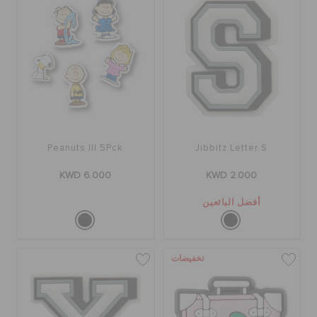
Peanuts III 5Pck
Jibbitz Letter S
KWD 6.000
KWD 2.000
أفضل البائعين
تخفيضات