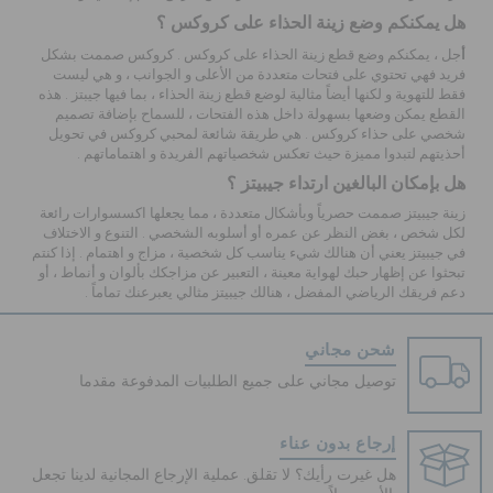
هل يمكنكم وضع زينة الحذاء على كروكس ؟
أ
جل ، يمكنكم وضع
قطع زينة الحذاء
على كروكس . كروكس صممت بشكل
فريد فهي تحتوي على فتحات متعددة من الأعلى و الجوانب ، و هي ليست
فقط للتهوية و لكنها أيضاً مثالية لوضع قطع زينة الحذاء ، بما فيها جيبتز . هذه
القطع يمكن وضعها بسهولة داخل هذه الفتحات ، للسماح بإضافة تصميم
شخصي على حذاء كروكس . هي طريقة شائعة لمحبي
كروكس
في تحويل
أحذيتهم لتبدوا مميزة حيث تعكس شخصياتهم الفريدة و اهتماماتهم .
هل بإمكان البالغين ارتداء جيبيتز ؟
زينة جيبيتز صممت حصرياً وبأشكال متعددة ، مما يجعلها اكسسوارات رائعة
لكل شخص ، بغض النظر عن عمره أو أسلوبه الشخصي . التنوع و الاختلاف
في جيبيتز يعني أن هنالك شيء يناسب كل شخصية ، مزاج و اهتمام . إذا كنتم
تبحثوا عن إظهار حبك لهواية معينة ، التعبير عن مزاجكك بألوان و أنماط ، أو
دعم فريقك الرياضي المفضل ، هنالك جيبيتز مثالي يعبرعنك تماماً .
شحن مجاني
توصيل مجاني على جميع الطلبيات المدفوعة مقدما
إرجاع بدون عناء
هل غيرت رأيك؟ لا تقلق. عملية الإرجاع المجانية لدينا تجعل