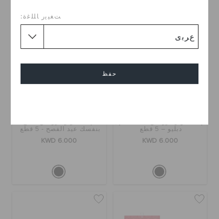
ﺖﻐﻴﻳﺭ ﺎﻠﻠﻏﺓ:
حفظ
إلغاء
إكسسوار كروكس نباتات 4 إل
إكسسوار كروكس اصنع
دبليو – 5 قطع
بنفسك عيد الفصح - 5 قطع
KWD 6.000
KWD 6.000