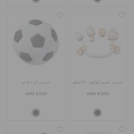
جيبتيز ذهبي لؤلؤي - 5 قطع
جيبتيز كرة قدم
KWD 2.000
KWD 6.000