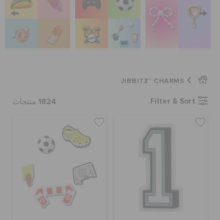
كروكس لمكان العمل
تنزيلات
مميز
JIBBITZ™ CHARMS
1824
Filter & Sort
منتجات
تسجيل الدخول / اشتراك
قائمة الامنيات
تحديد موقع المتجر
حالة الطلبية