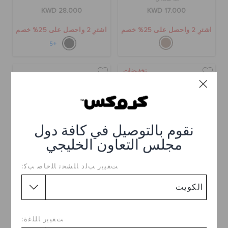
KWD 28.000
KWD 17.000
اشترِ 2 واحصل على 25% خصم
اشترِ 2 واحصل على 25% خصم
+5
تخفيضات
نقوم بالتوصيل في كافة دول
مجلس التعاون الخليجي
ﺖﻐﻴﻳﺭ ﺐﻟﺩ ﺎﻠﺸﺤﻧ ﺎﻠﺧﺎﺻ ﺐﻛ:
حذاء كلوغ بايا مبطن للأطفال
حذاء كلوغ كروكباند للأطفال
KWD 20.000
KWD 9.000
(55%)
KWD
20.000
ﺖﻐﻴﻳﺭ ﺎﻠﻠﻏﺓ:
اشترِ 2 واحصل على 25% خصم