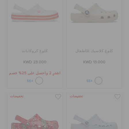
كلوغ كلاسيك للأطفال
كلوغ كروكاباند
KWD 23.000
KWD 13.000
اشترِ 2 واحصل على 25% خصم
+56
+55
تخفيضات
تخفيضات