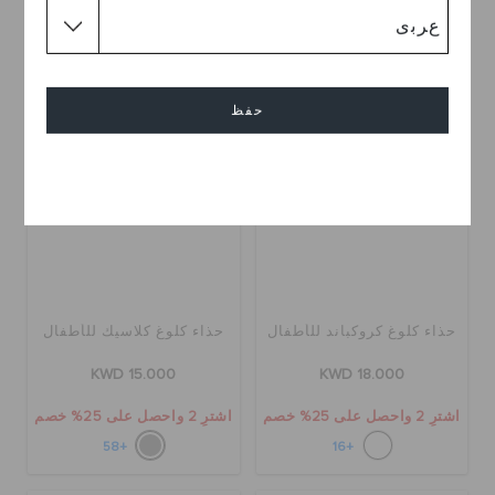
+16
+4
حفظ
إلغاء
حذاء كلوغ كروكباند للأطفال
حذاء كلوغ كلاسيك للأطفال
KWD 15.000
KWD 18.000
اشترِ 2 واحصل على 25% خصم
اشترِ 2 واحصل على 25% خصم
+58
+16