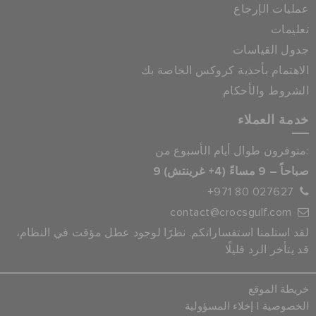
عمليات الإرجاع
تعليمات
جدول القياسات
الاهتمام بأحذية كروكس الخاصة بك
الشروط والأحكام
خدمة العملاء
متوفرون طوال أيام الأسبوع من:
9 صباحاً – 9 مساءً (4+ غرينتش)
+971 80 027627
contact@crocsgulf.com
لقد استلمنا استفساراتكم. نظرًا لوجود عطل مؤقت في النظام،
قد يتأخر الرد قليلًا
خريطة الموقع
|
الخصوصية
إخلاء المسؤولية