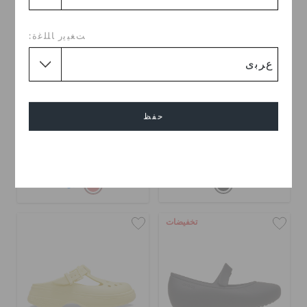
ﺖﻐﻴﻳﺭ ﺎﻠﻠﻏﺓ:
حذاء كلاسيك ميني ماوس
كلوغ كلاسيك ماري جين
حفظ
ماري جين
KWD 10.000
(60%)
KWD
KWD 10.000
(63%)
KWD
25.000
27.000
إلغاء
+5
تخفيضات