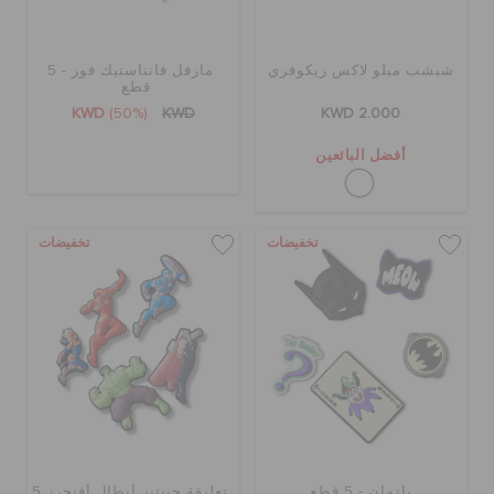
تنزيلات
شبشب ميلو لاكس ريكوفري
مارفل فانتاستيك فور - 5
قطع
KWD
(50%)
KWD
KWD 2.000
مميز
أفضل البائعين
تسجيل الدخول / اشتراك
تخفيضات
تخفيضات
قائمة الامنيات
تحديد موقع المتجر
حالة الطلبية
باتمان - 5 قطع
تعليقة جيبتيز أبطال أفنجرز 5