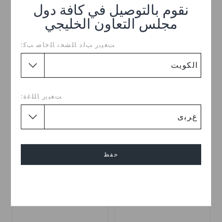
نقوم بالتوصيل في كافة دول
مجلس التعاون الخليجي
ﺖﻐﻴﻳﺭ ﺐﻟﺩ ﺎﻠﺸﺤﻧ ﺎﻠﺧﺎﺻ ﺐﻛ:
كلوغ اشو ريفلاكتيف
ديزني هوكس بوكس بوت ايه
سبيل اون يو
KWD
KWD
(67%)
KWD
ﺖﻐﻴﻳﺭ ﺎﻠﻠﻏﺓ:
تخفيضات
تخفيضات
حفظ
إلغاء