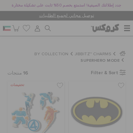
جدد إطلالتك الصيفية! استمتع بخصم 50% ثابت على تشكيلة مختارة
توصيل مجاني لجميع الطلبيات
للنساء
BY COLLECTION
JIBBITZ™ CHARMS
SUPERHERO MODE
للرجال
16
Filter & Sort
منتجات
تخفيضات
أطفال
جيبيتز تشارمز
كروكس لمكان العمل