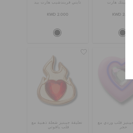
كِد بينك هارت
تايني فريندشيب هارت بيد
KWD 2.000
KWD 2.00
جيبتيز قلب وردي مع
تعليقة جيبتيز شعلة ذهبية مع
حجر
قلب ياقوتي