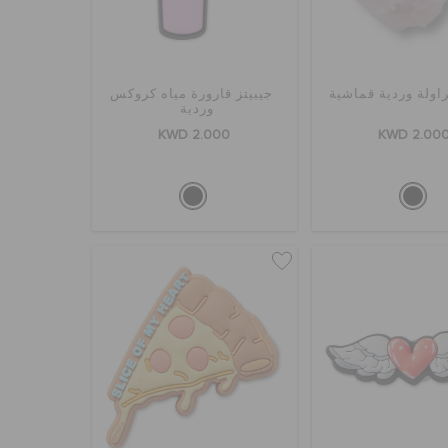
راولة وردية قماشية
جيبيتز قارورة مياه كروكس
وردية
KWD 2.000
KWD 2.00