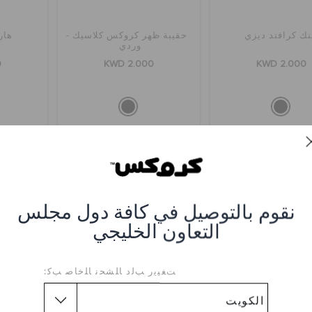
نك كرافتد ديزي
حقيبة ظهر كروكس كلاسيك -
هار
وردي
0
KWD 2.000
KWD 2.000
نقوم بالتوصيل في كافة دول مجلس
التعاون الخليجي
ﺖﻐﻴﻳﺭ ﺐﻟﺩ ﺎﻠﺸﺤﻧ ﺎﻠﺧﺎﺻ ﺐﻛ: