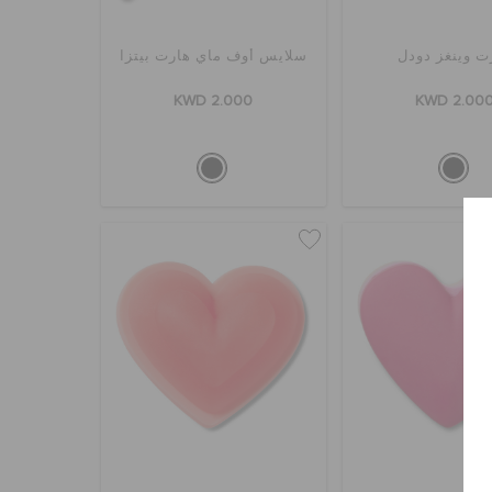
ت وينغز دودل
سلايس أوف ماي هارت بيتزا
KWD 2.000
KWD 2.00