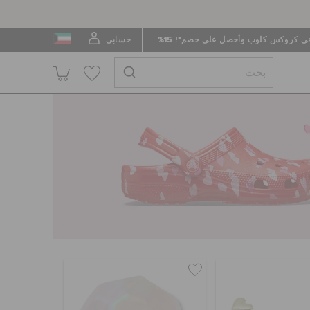
 كروكس كلوب وأحصل على خصم*! 15%
حسابي