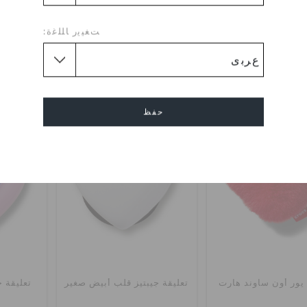
إلفيس هارت
ريترو بينك فلاور
ستا
ﺖﻐﻴﻳﺭ ﺎﻠﻠﻏﺓ:
0
KWD 2.000
KWD 2.000
حفظ
إلغاء
يور أون ساوند هارت
تعليقة جيبتيز قلب أبيض صغير
تعليقة 