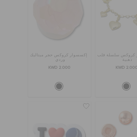
 كروكس سلسلة قلب
إكسسوار كروكس حجر ميتاليك
ذهبية
وردي
KWD 2.000
KWD 2.00