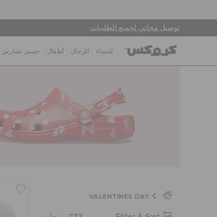
توصيل مجاني لجميع الطلبيات
للنساء
للرجال
أطفال
جيبيتز تشارمز
VALENTINES DAY
277
Filter & Sort
منتجات