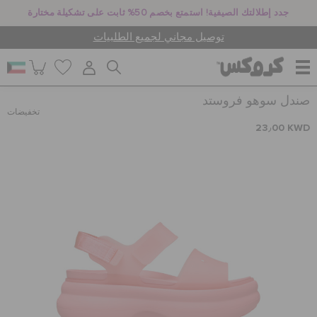
جدد إطلالتك الصيفية! استمتع بخصم 50% ثابت على تشكيلة مختارة
توصيل مجاني لجميع الطلبيات
صندل سوهو فروستد
للنساء
تخفيضات
23٫00 KWD
للرجال
أطفال
جيبيتز تشارمز
كروكس لمكان العمل