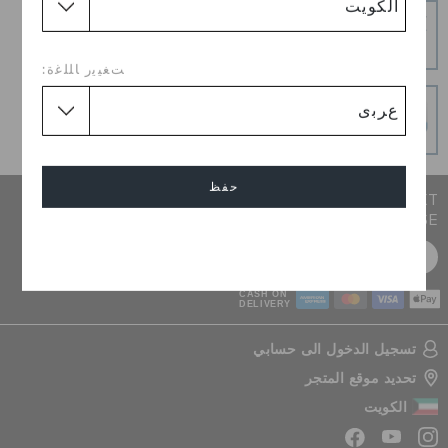
إرجاع بدون عناء
هل غيرت رأيك؟ لا تقلق. عملية الإرجاع المجانية لدينا تجعل
الأمر سهلاً.
ﺖﻐﻴﻳﺭ ﺎﻠﻠﻏﺓ:
عمليات دفع آمنة
عمليات دفع آمنة 100% باستخدام اتصال SSL المشفر
حفظ
JOIN CROCS CLUB & GET 15% OFF ON YOUR NEXT
PURCHASE
إلغاء
سجل مجانا
CASH ON
DELIVERY
تسجيل الدخول الى حسابي
تحديد موقع المتجر
الكويت