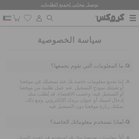
توصيل مجاني لجميع الطلبيات
للنساء
سياسة الخصوصية
للرجال
ما المعلومات التي نقوم بجمعها؟
أطفال
إننا نجمع معلومات خاصة بك عند تسجيلك في موقعنا
أو تعبئتك نموذج التسجيل. عند عمل طلبية من موقعنا
أو التسجيل فيه، وحسب الاقتضاء، قد يُطلب منك
إدخال اسمك أو عنوان بريدك الإلكتروني. ومع ذلك،
جيبيتز تشارمز
تمكنك زيارة موقعنا دون التسجيل فيه
لماذا نستخدم معلوماتك الخاصة؟
كروكس لمكان العمل
أيُّ معلومات نجمعها منك قد تُستخدم في إحدى السبل