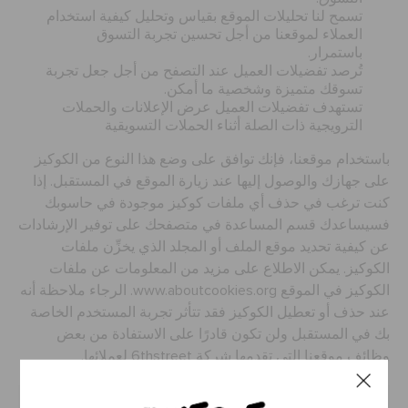
تسمح لنا تحليلات الموقع بقياس وتحليل كيفية استخدام
العملاء لموقعنا من أجل تحسين تجربة التسوق
باستمرار.
تُرصد تفضيلات العميل عند التصفح من أجل جعل تجربة
تسوقك متميزة وشخصية ما أمكن.
تستهدف تفضيلات العميل عرض الإعلانات والحملات
الترويجية ذات الصلة أثناء الحملات التسويقية
باستخدام موقعنا، فإنك توافق على وضع هذا النوع من الكوكيز
على جهازك والوصول إليها عند زيارة الموقع في المستقبل. إذا
كنت ترغب في حذف أي ملفات كوكيز موجودة في حاسوبك
فسيساعدك قسم المساعدة في متصفحك على توفير الإرشادات
عن كيفية تحديد موقع الملف أو المجلد الذي يخزِّن ملفات
الكوكيز. يمكن الاطلاع على مزيد من المعلومات عن ملفات
الكوكيز في الموقع www.aboutcookies.org. الرجاء ملاحظة أنه
عند حذف أو تعطيل الكوكيز فقد تتأثر تجربة المستخدم الخاصة
بك في المستقبل ولن تكون قادرًا على الاستفادة من بعض
وظائف موقعنا التي تقدمها شركة 6thstreet لعملائها.
هل نفصح عن أيِّ معلومات لأطراف خارجية؟