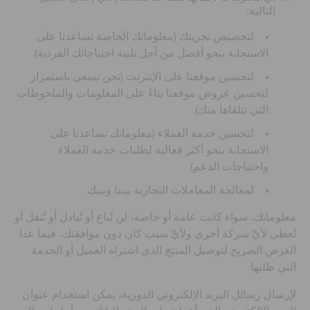
التالية:
تنزيلات
لتخصيص تجربتك (معلوماتك الخاصة تساعدنا على
الاستجابة بنحو أفضل من أجل تلبية احتياجاتك الفردية).
مميز
لتحسين موقعنا على الإنترنت (نحن نسعى باستمرار
لتحسين عروض موقعنا بناءً على المعلومات والملحوظات
التي نتلقاها منك).
تسجيل الدخول / اشتراك
لتحسين خدمة العملاء (معلوماتك تساعدنا على
الاستجابة بنحو أكثر فعالية لطلبات خدمة العملاء
قائمة الامنيات
واحتياجات الدعم).
لمعالجة المعاملات التجارية بيننا وبينك.
تحديد موقع المتجر
معلوماتك، سواء كانت عامة أو خاصة، لن تُباع أو تُبادل أو تُنقل أو
تُعطى لأيِّ شركة أخرى ولأيِّ سبب كان دون موافقتك، فيما عدا
حالة الطلبية
الغرض الصريح لتوصيل المنتج الذي اشتراه العميل أو الخدمة
التي طلبها.
الطلبيات المرتجعة
لإرسال رسائل البريد الإلكتروني الدورية، يمكن استخدام عنوان