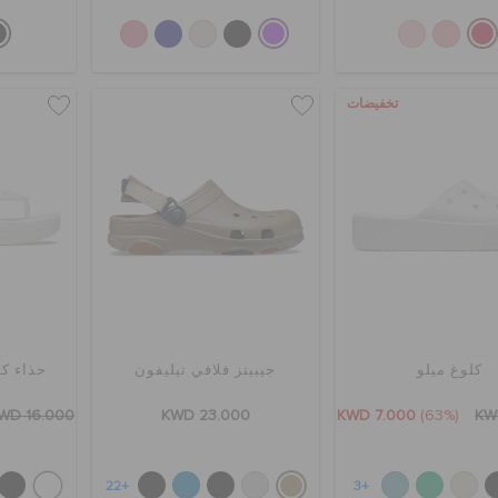
تخفيضات
كلوغ ميلو
جيبيتز فلافي تيليفون
حذاء كل
WD 16.000
KWD 23.000
KWD 7.000
(63%)
KW
+22
+3