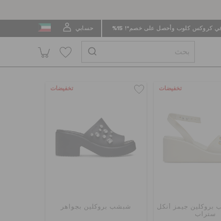
 كروكس كلوب وأحصل على خصم*! 15%
حسابي
تخفيضات
تخفيضات
 بروكلين جيمز أنكل
شبشب بروكلين بجواهر
ستراب