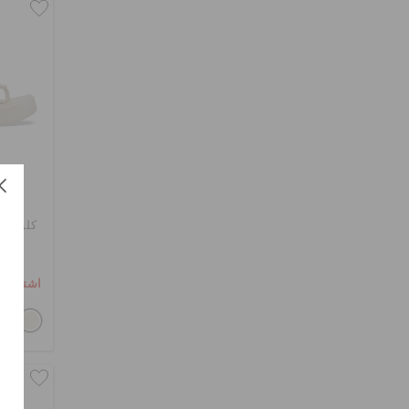
كلوغ بل
اشترِ 2 واحصل على 25% خصم