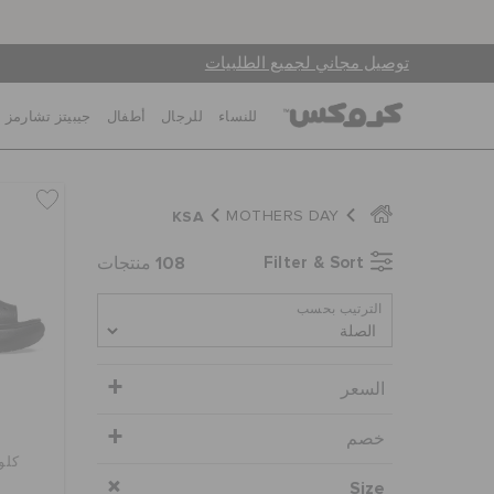
توصيل مجاني لجميع الطلبيات
للنساء
للرجال
أطفال
جيبيتز تشارمز
KSA
MOTHERS DAY
108
Filter & Sort
منتجات
الترتيب بحسب
السعر
خصم
كلوغ
Size