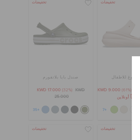
تخفيضات
تخفيضات
 كلوغ للاطفال
صندل بايا بلاتفورم
KWD 17.000
(32%)
KWD
KWD 9.000
(61%)
K
25.000
رياً أونلاين
+35
+7
تخفيضات
تخفيضات