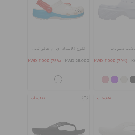
شب ستومب
كلوغ كلاسيك اي ام هالو كيتي
KWD 7.000
(75%)
KWD 28.000
KWD 7.000
(70%)
K
تخفيضات
تخفيضات