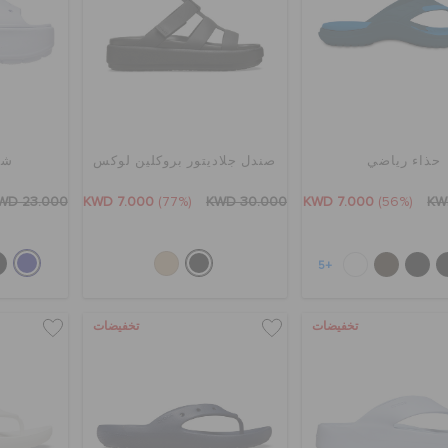
حذاء رياضي
صندل جلاديتور بروكلين لوكس
شب
WD 23.000
KWD 7.000
(77%)
KWD 30.000
KWD 7.000
(56%)
KW
+5
تخفيضات
تخفيضات