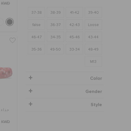
KWD
37-38
38-39
41-42
39-40
false
36-37
42-43
Loose
46-47
34-35
45-46
43-44
35-36
49-50
33-34
48-49
M13
Color
Gender
Style
حذاء كل
KWD