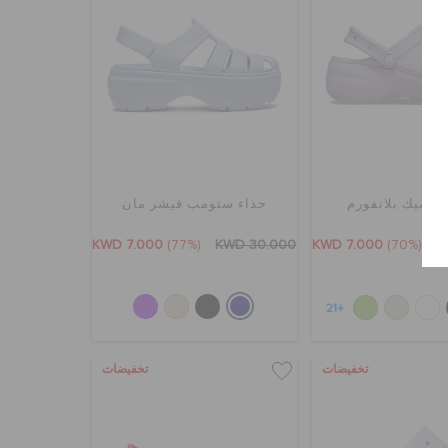
كلاسيك بلاتفورم
حذاء ستومب فيشر مان
KWD 7.000
(77%)
KWD 30.000
KWD 7.000
(70%)
K
+21
تخفيضات
تخفيضات