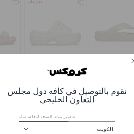
تخفيضات
اتفورم فليب غيتاواي
حذاء بروكلين لوكس بشريط
حذاء
اكس
WD 23.000
KWD 7.000
(70%)
KWD 23.000
KWD 17.000
نقوم بالتوصيل في كافة دول مجلس
حص
التعاون الخليجي
+5
ﺖﻐﻴﻳﺭ ﺐﻟﺩ ﺎﻠﺸﺤﻧ ﺎﻠﺧﺎﺻ ﺐﻛ:
تخفيضات
تخفيضات