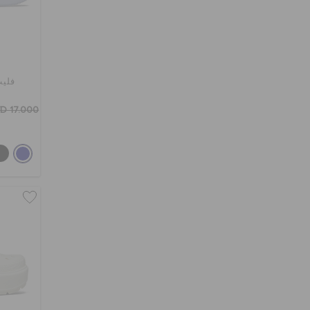
فليب
D 17.000