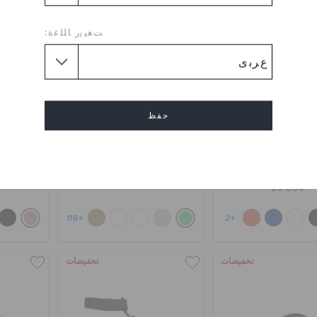
ﺖﻐﻴﻳﺭ ﺎﻠﻠﻏﺓ:
حفظ
كلوغ بيلا
كلوغ كلاسيك
كلوغ 
إلغاء
WD 23.000
KWD 9.000
(53%)
KWD 19.000
KWD 7.000
(76%)
29.000
+118
+2
تخفيضات
تخفيضات