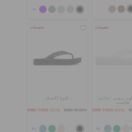
+1
تخفيضات
تخفيضات
ون تروبير - شايني
كلوغ كلاسيك
هالميت
KWD 7.000
(56%)
KWD 16.000
KWD 7.000
(56%)
K
+6
+6