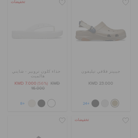
تخفيضات
جيبيتز فلافي تيليفون
حذاء كلون تروبير - شايني
هالميت
KWD 7.000
(56%)
KWD
KWD 23.000
16.000
+8
+24
تخفيضات