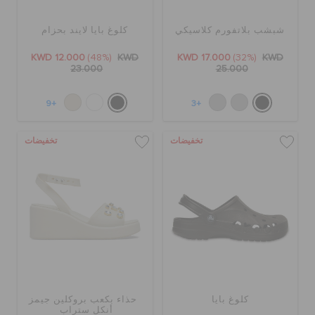
شبشب بلاتفورم كلاسيكي
كلوغ بايا لايند بحزام
تنزيلات
KWD 12.000
(48%)
KWD
KWD 17.000
(32%)
KWD
23.000
25.000
مميز
+9
+3
تسجيل الدخول / اشتراك
تخفيضات
تخفيضات
قائمة الامنيات
تحديد موقع المتجر
حالة الطلبية
كلوغ بايا
حذاء بكعب بروكلين جيمز
أنكل ستراب