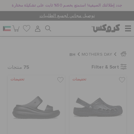
جدد إطلالتك الصيفية! استمتع بخصم 50% ثابت على تشكيلة مختارة
توصيل مجاني لجميع الطلبيات
للنساء
BH
MOTHERS DAY
75
Filter & Sort
للرجال
منتجات
تخفيضات
تخفيضات
أطفال
جيبيتز تشارمز
كروكس لمكان العمل