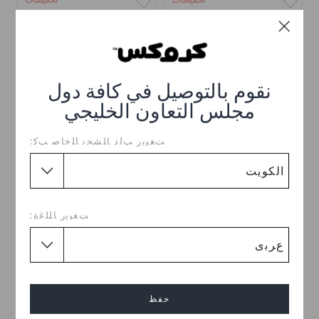
تخفيضات
تخفيضات
نقوم بالتوصيل في كافة دول
مجلس التعاون الخليجي
ﺖﻐﻴﻳﺭ ﺐﻟﺩ ﺎﻠﺸﺤﻧ ﺎﻠﺧﺎﺻ ﺐﻛ:
كلوغ ديزني ميني ماوس
كلوغ ميلو
كلاسيك
KWD 7.000
(63%)
KWD
KWD 7.000
(70%)
KWD
19.000
23.000
ﺖﻐﻴﻳﺭ ﺎﻠﻠﻏﺓ:
+5
تخفيضات
تخفيضات
حفظ