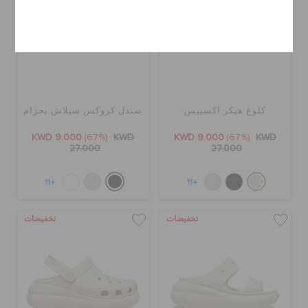
إلغاء
كلوغ هيكر اكسبيس
صندل كروكس سبلاش بحزام
KWD 9.000
(67%)
KWD
KWD 9.000
(67%)
KWD
27.000
27.000
+11
+11
تخفيضات
تخفيضات