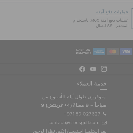
عمليات دفع آمنة
عمليات دفع آمنة 100% باستخدام
اتصال SSL المشفر
CASH ON
DELIVERY
خدمة العملاء
متوفرون طوال أيام الأسبوع من:
9 صباحاً – 9 مساءً (4+ غرينتش)
+971 80 027627
contact@crocsgulf.com
لقد استلمنا استفساراتكم. نظرًا لوجود