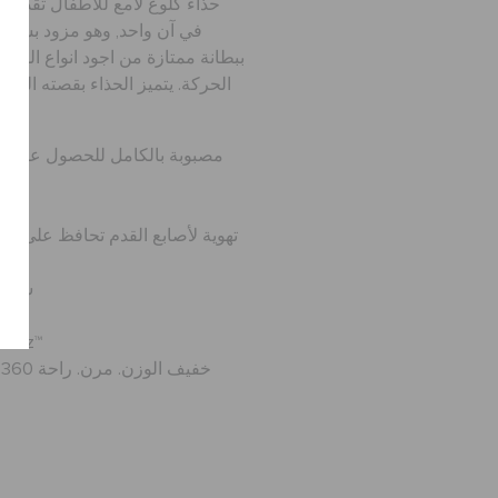
حذاء كلوغ لامع للاطفال تقد
في آن واحد, وهو مزود بشريط 
ببطانة ممتازة من اجود انواع المواد 
الحركة. يتميز الحذاء بقصته المثا
تهوية لأصابع القدم تحافظ على بر
سهل 
قابل لإضافة اكسسوار
t