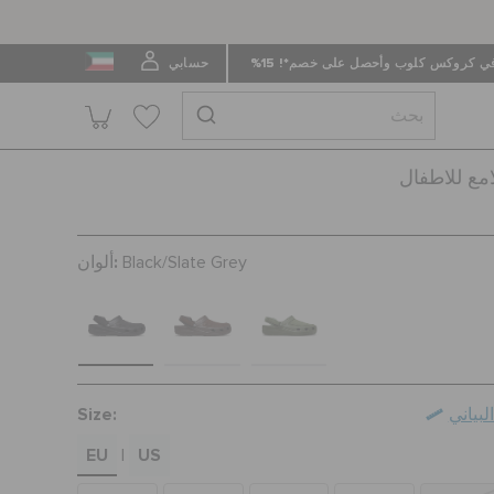
 كروكس كلوب وأحصل على خصم*! 15%
حسابي
امع للاطفال
ألوان:
Black/Slate Grey
Size:
بياني
EU
US
|