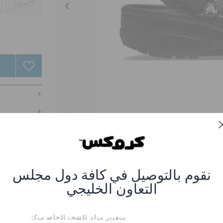
46-47
نقوم بالتوصيل في كافة دول مجلس
التعاون الخليجي
حذاء كلوغ لامع للاطفال
صر #CR-207689-0DD_Black
ﺖﻐﻴﻳﺭ ﺐﻟﺩ ﺎﻠﺸﺤﻧ ﺎﻠﺧﺎﺻ ﺐﻛ: