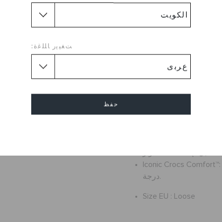
مه كروكس بتصميم عصري ومريح
علوي لتثبيت القدم, كما يتميز
التي توفر الراحة والمرونة اثناء
لية للقدمين وقدرته على التكيف
ﺖﻐﻴﻳﺭ ﺎﻠﻠﻏﺓ:
مع جميع الأسطح!.
مادة Croslite™ مصبوبة بالكامل للحصول على أقصى قدر
من التوسيد خفيف الوزن
صديق للماء وقابل للطفو
حفظ
ودة القدمين وتساعد على
تصريف الماء والاوساخ
التنظيف وسريع الجفاف
إلغاء
أحزمة كعب محورية
 Jibbitz™
Iconic Crocs Comfor™: خفيف الوزن. مرن. راحة 360
درجة.
Size EU :
Loose