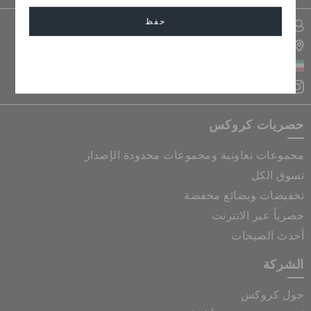
حفظ
تسجيل الدخول الى حسابي
تحديد موقع المتجر
إلغاء
الكويت
حصريات كروكس
مجموعات تعاونية ومجموعات محدودة الإصدار
تسوق الكل
تخفيضات وبضائع مخفضة
حصرياً عبر الانترنت
أحدث الصيحات
الشركة
حول كروكس