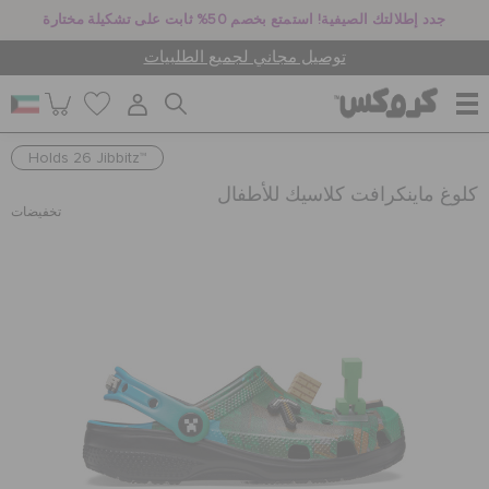
جدد إطلالتك الصيفية! استمتع بخصم 50% ثابت على تشكيلة مختارة
توصيل مجاني لجميع الطلبيات
Holds 26 Jibbitz™
للنساء
كلوغ ماينكرافت كلاسيك للأطفال
تخفيضات
للرجال
أطفال
جيبيتز تشارمز
كروكس لمكان العمل