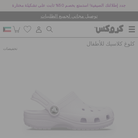
جدد إطلالتك الصيفية! استمتع بخصم 50% ثابت على تشكيلة مختارة
توصيل مجاني لجميع الطلبيات
كلوغ كلاسيك للأطفال
للنساء
تخفيضات
للرجال
أطفال
جيبيتز تشارمز
كروكس لمكان العمل