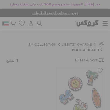
جدد إطلالتك الصيفية! استمتع بخصم 50% ثابت على تشكيلة مختارة
توصيل مجاني لجميع الطلبيات
للنساء
BY COLLECTION
JIBBITZ™ CHARMS
POOL & BEACH
للرجال
1
Filter & Sort
المنتج
أطفال
جيبيتز تشارمز
كروكس لمكان العمل