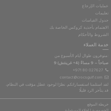
عمليات الإرجاع
تعليمات
جدول القياسات
الاهتمام بأحذية كروكس الخاصة بك
الشروط والأحكام
خدمة العملاء
متوفرون طوال أيام الأسبوع من:
9 صباحاً – 9 مساءً (4+ غرينتش)
+971 80 027627
contact@crocsgulf.com
لقد استلمنا استفساراتكم. نظرًا لوجود عطل مؤقت في النظام،
قد يتأخر الرد قليلًا
خريطة الموقع
|
الخصوصية
إخلاء المسؤولية