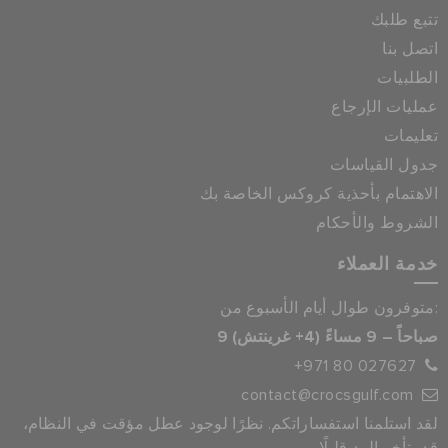
تتبع طلبك
اتصل بنا
الطلبيات
عمليات الإرجاع
تعليمات
جدول القياسات
الاهتمام بأحذية كروكس الخاصة بك
الشروط والأحكام
خدمة العملاء
متوفرون طوال أيام الأسبوع من:
9 صباحاً – 9 مساءً (4+ غرينتش)
+971 80 027627
contact@crocsgulf.com
لقد استلمنا استفساراتكم. نظرًا لوجود عطل مؤقت في النظام،
قد يتأخر الرد قليلًا