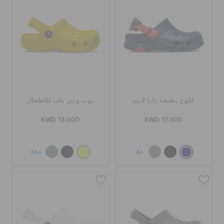
تنزيلات
مميز
تسجيل الدخول / اشتراك
كلوغ بطبعة بايا لابند
بوت ونتر باف للأطفال
KWD 13.000
KWD 17.000
قائمة الامنيات
+55
+4
تحديد موقع المتجر
حالة الطلبية