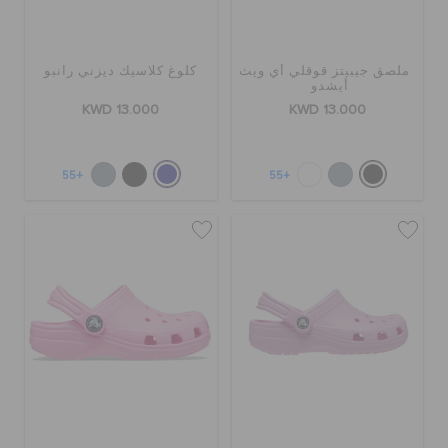
ملصق جيبيتز قوقلي أي ويث
كلوغ كلاسيك ديزني رانبو
أيشدو
KWD 13.000
KWD 13.000
+55
+55