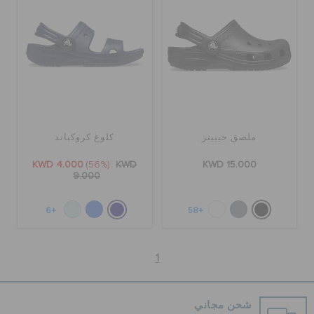
ملصق جيبيتز
كلوغ كروكباند
KWD 4.000
(56%)
KWD
KWD 15.000
9.000
+6
+58
1
شحن مجاني