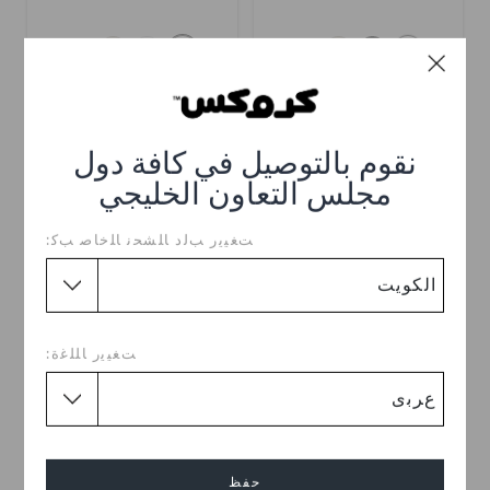
+23
+23
نقوم بالتوصيل في كافة دول
مجلس التعاون الخليجي
ﺖﻐﻴﻳﺭ ﺐﻟﺩ ﺎﻠﺸﺤﻧ ﺎﻠﺧﺎﺻ ﺐﻛ:
ﺖﻐﻴﻳﺭ ﺎﻠﻠﻏﺓ:
كلوغ كلاسيك
شبشب كلاسيك
KWD 15.000
KWD 19.000
+58
+120
حفظ