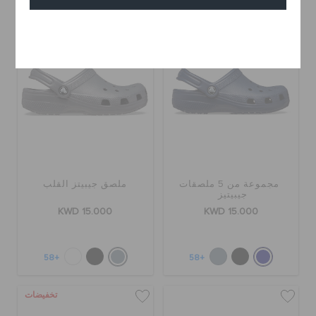
إلغاء
مجموعة من 5 ملصقات
ملصق جيبيتز القلب
جيبيتيز
KWD 15.000
KWD 15.000
+58
+58
تخفيضات