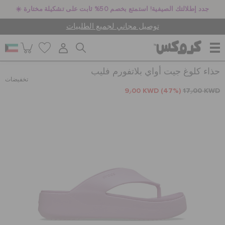
☀️ جدد إطلالتك الصيفية! استمتع بخصم 50% ثابت على تشكيلة مختارة
توصيل مجاني لجميع الطلبيات
حذاء كلوغ جيت أواي بلاتفورم فليب
للنساء
تخفيضات
9٫00 KWD
(47%)
17٫00 KWD
للرجال
أطفال
جيبيتز تشارمز
كروكس لمكان العمل