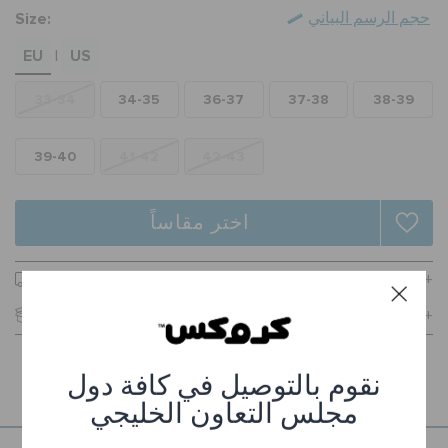
الطلبيات المرتجعة
Size:
حجم الرسم البياني
EU
US
|
خدمة العملاء
33-34
34-35
36-37
37-38
38-39
39-40
41-42
42-43
اختر مقاساً
توصيل مجاني على جميع الطلبيات.
ارجاع مجاني لجميع الطلبات
تفاصيل المنتج
نقوم بالتوصيل في كافة دول
مجلس التعاون الخليجي