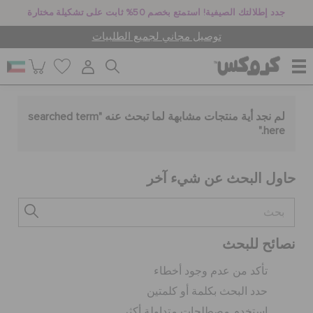
جدد إطلالتك الصيفية! استمتع بخصم 50% ثابت على تشكيلة مختارة
توصيل مجاني لجميع الطلبيات
للنساء
لم نجد أية منتجات مشابهة لما تبحث عنه "
searched term
."
here
للرجال
حاول البحث عن شيء آخر
أطفال
نصائح للبحث
جيبيتز تشارمز
تأكد من عدم وجود أخطاء
حدد البحث بكلمة أو كلمتين
كروكس لمكان العمل
استخدم مصطلحات متداولة أكثر