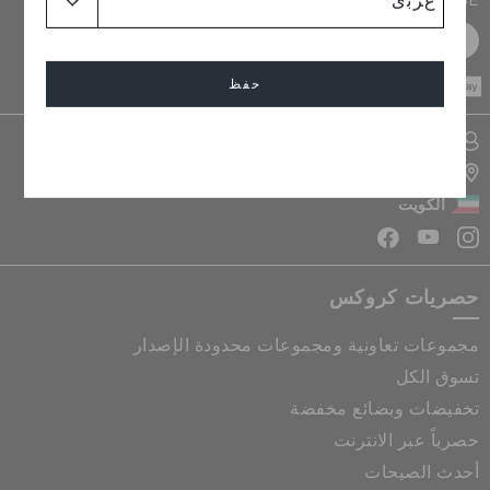
سجل مجانا
CASH ON
حفظ
DELIVERY
تسجيل الدخول الى حسابي
إلغاء
تحديد موقع المتجر
الكويت
حصريات كروكس
مجموعات تعاونية ومجموعات محدودة الإصدار
تسوق الكل
تخفيضات وبضائع مخفضة
حصرياً عبر الانترنت
أحدث الصيحات