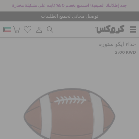
جدد إطلالتك الصيفية! استمتع بخصم 50% ثابت على تشكيلة مختارة
توصيل مجاني لجميع الطلبيات
حذاء ايكو ستورم
للنساء
2٫00 KWD
للرجال
أطفال
جيبيتز تشارمز
كروكس لمكان العمل