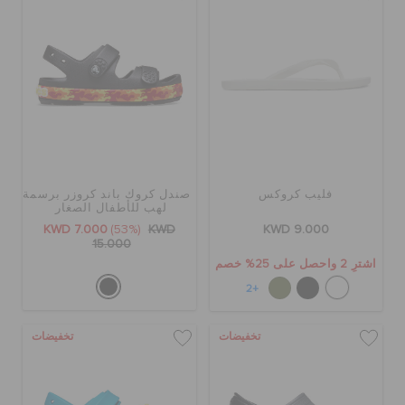
فليب كروكس
صندل كروك باند كروزر برسمة
لهب للأطفال الصغار
KWD 7.000
(53%)
KWD
KWD 9.000
15.000
اشترِ 2 واحصل على 25% خصم
+2
تخفيضات
تخفيضات