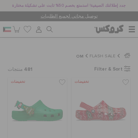
جدد إطلالتك الصيفية! استمتع بخصم 50% ثابت على تشكيلة مختارة
توصيل مجاني لجميع الطلبيات
للنساء
OM
FLASH SALE
481
Filter & Sort
للرجال
منتجات
تخفيضات
تخفيضات
أطفال
جيبيتز تشارمز
كروكس لمكان العمل