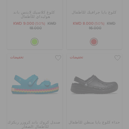
كلوغ بايا جرافيك للأطفال
كلوغ كلاسيك لايتس باند
تنزيلات
هوليداي للأطفال
KWD 9.000
(50%)
KWD
KWD 8.000
(50%)
KWD
18.000
16.000
مميز
تسجيل الدخول / اشتراك
تخفيضات
تخفيضات
قائمة الامنيات
تحديد موقع المتجر
حالة الطلبية
حذاء كلوغ بايا مبطن للأطفال
صندل كروك باند كروزر ريكرَك
للأطفال الصغار