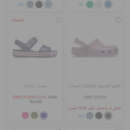
+55
+2
تخفيضات
كلوغ كلاسيك للأطفال الصغار
صندل باياباند
KWD 10.000
(33%)
KWD
KWD 13.000
15.000
اشترِ 2 واحصل على 25% خصم
+55