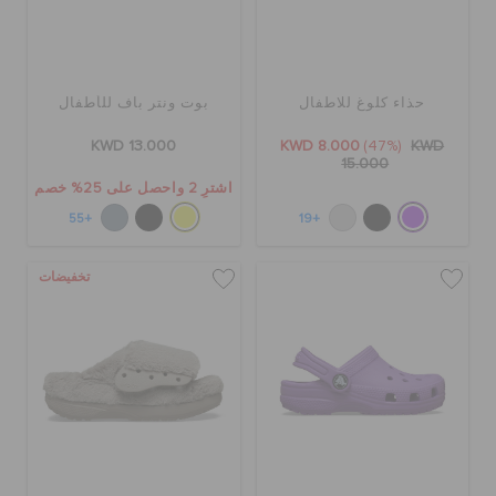
حذاء كلوغ للاطفال
بوت ونتر باف للأطفال
KWD 13.000
KWD 8.000
(47%)
KWD
15.000
اشترِ 2 واحصل على 25% خصم
+55
+19
تخفيضات