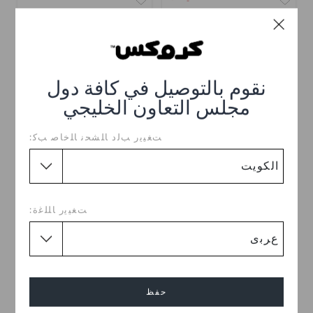
نقوم بالتوصيل في كافة دول
مجلس التعاون الخليجي
ﺖﻐﻴﻳﺭ ﺐﻟﺩ ﺎﻠﺸﺤﻧ ﺎﻠﺧﺎﺻ ﺐﻛ:
كلوغ كلاسيك للأطفال
كلوغ كلاسيك للأطفال
KWD 13.000
KWD 9.000
(64%)
KWD
25.000
اشترِ 2 واحصل على 25% خصم
ﺖﻐﻴﻳﺭ ﺎﻠﻠﻏﺓ:
+55
تخفيضات
تخفيضات
حفظ