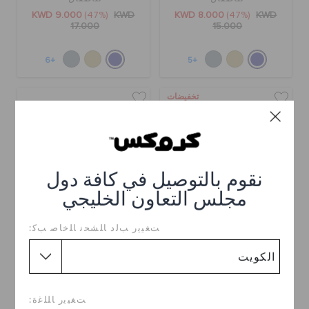
KWD 9.000
(47%)
KWD
KWD 8.000
(47%)
KWD
17.000
15.000
+6
+5
تخفيضات
نقوم بالتوصيل في كافة دول
مجلس التعاون الخليجي
ﺖﻐﻴﻳﺭ ﺐﻟﺩ ﺎﻠﺸﺤﻧ ﺎﻠﺧﺎﺻ ﺐﻛ:
حذاء كلوغ للاطفال
بوت ونتر باف للأطفال
KWD 13.000
KWD 8.000
(47%)
KWD
15.000
ﺖﻐﻴﻳﺭ ﺎﻠﻠﻏﺓ:
اشترِ 2 واحصل على 25% خصم