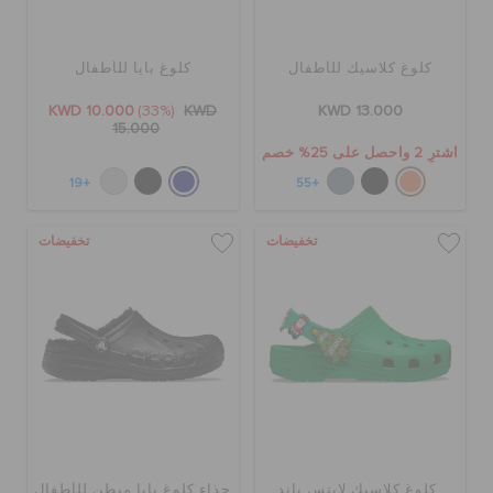
كروكس لمكان العمل
كلوغ كلاسيك للأطفال
كلوغ بايا للأطفال
تنزيلات
KWD 10.000
(33%)
KWD
KWD 13.000
15.000
اشترِ 2 واحصل على 25% خصم
مميز
+19
+55
تسجيل الدخول / اشتراك
تخفيضات
تخفيضات
قائمة الامنيات
تحديد موقع المتجر
حالة الطلبية
كلوغ كلاسيك لايتس باند
حذاء كلوغ بايا مبطن للأطفال