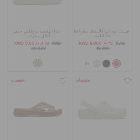
صندل نسائي كلاسيك بشرائط
حذاء بكعب بروكلين جيمز
متقاطعة
أنكل ستراب
KWD 9.000
(70%)
KWD
KWD 8.000
(47%)
KWD
30.000
15.000
+2
تخفيضات
تخفيضات