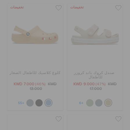
تخفيضات
تخفيضات
صندل كروك باند كروزر
كلوغ كلاسيك للأطفال الصغار
للأطفال
KWD 7.000
(46%)
KWD
KWD 9.000
(47%)
KWD
13.000
17.000
+55
+6