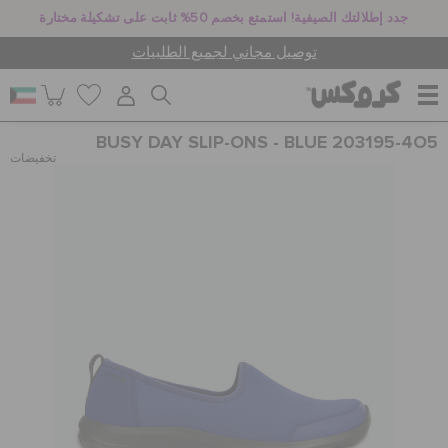
جدد إطلالتك الصيفية! استمتع بخصم 50% ثابت على تشكيلة مختارة
توصيل مجاني لجميع الطلبيات
BUSY DAY SLIP-ONS - BLUE 203195-4O5
للنساء
تخفيضات
للرجال
أطفال
جيبيتز تشارمز
كروكس لمكان العمل