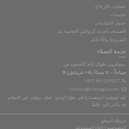
عمليات الإرجاع
تعليمات
جدول القياسات
الاهتمام بأحذية كروكس الخاصة بك
الشروط والأحكام
خدمة العملاء
متوفرون طوال أيام الأسبوع من:
9 صباحاً – 9 مساءً (4+ غرينتش)
+971 80 027627
contact@crocsgulf.com
لقد استلمنا استفساراتكم. نظرًا لوجود عطل مؤقت في النظام،
قد يتأخر الرد قليلًا
خريطة الموقع
|
الخصوصية
إخلاء المسؤولية