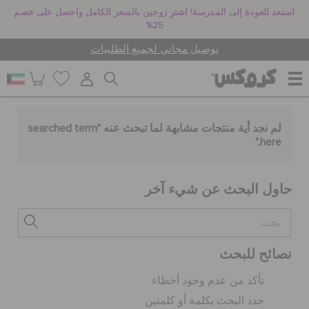
استعد للعودة إلى المدرسة! اشترِ زوجين بالسعر الكامل واحصل على خصم
25%
توصيل مجاني لجميع الطلبيات
للنساء
لم نجد أية منتجات مشابهة لما تبحث عنه "
searched term
."
here
للرجال
حاول البحث عن شيء آخر
أطفال
نصائح للبحث
جيبيتز تشارمز
تأكد من عدم وجود أخطاء
حدد البحث بكلمة أو كلمتين