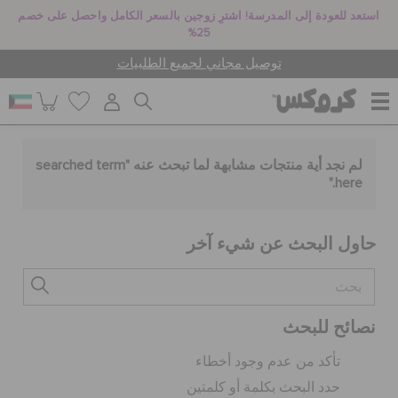
استعد للعودة إلى المدرسة! اشترِ زوجين بالسعر الكامل واحصل على خصم
25%
توصيل مجاني لجميع الطلبيات
للنساء
لم نجد أية منتجات مشابهة لما تبحث عنه "
searched term
."
here
للرجال
حاول البحث عن شيء آخر
أطفال
نصائح للبحث
جيبيتز تشارمز
تأكد من عدم وجود أخطاء
حدد البحث بكلمة أو كلمتين