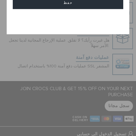
حفظ
شحن مجاني
توصيل مجاني على جميع الطلبيات المدفوعة مقدما
إلغاء
إرجاع بدون عناء
هل غيرت رأيك؟ لا تقلق. عملية الإرجاع المجانية لدينا تجعل
الأمر سهلاً.
عمليات دفع آمنة
عمليات دفع آمنة 100% باستخدام اتصال SSL المشفر
JOIN CROCS CLUB & GET 15% OFF ON YOUR NEXT
PURCHASE
سجل مجانا
CASH ON
DELIVERY
تسجيل الدخول الى حسابي