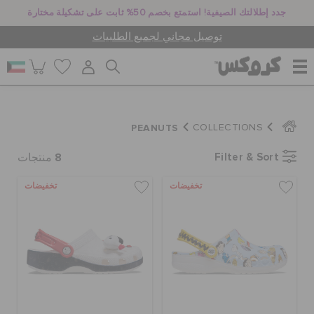
جدد إطلالتك الصيفية! استمتع بخصم 50% ثابت على تشكيلة مختارة
توصيل مجاني لجميع الطلبيات
للنساء
PEANUTS
COLLECTIONS
8
Filter & Sort
للرجال
منتجات
تخفيضات
تخفيضات
أطفال
جيبيتز تشارمز
كروكس لمكان العمل