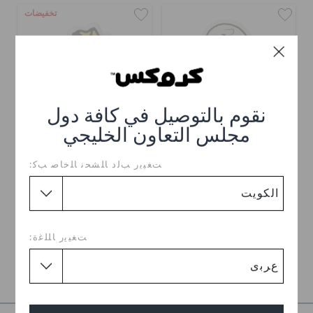
تخفيضات
نقوم بالتوصيل في كافة دول
مجلس التعاون الخليجي
ﺖﻐﻴﻳﺭ ﺐﻟﺩ ﺎﻠﺸﺤﻧ ﺎﻠﺧﺎﺻ ﺐﻛ:
صندل بطبعة من كروكس بلون
صندل تروبيكال II كادي
أبيض
للنساء
KWD
(53%)
KWD
KWD
ﺖﻐﻴﻳﺭ ﺎﻠﻠﻏﺓ:
1