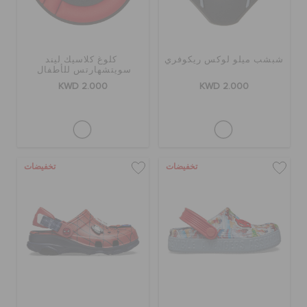
شبشب ميلو لوكس ريكوفري
كلوغ كلاسيك ليند
سويتشهارتس للأطفال
KWD 2.000
KWD 2.000
تخفيضات
تخفيضات