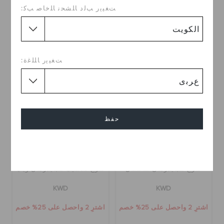
21.000
ﺖﻐﻴﻳﺭ ﺐﻟﺩ ﺎﻠﺸﺤﻧ ﺎﻠﺧﺎﺻ ﺐﻛ:
اشترِ 2 واحصل على 25% خصم
ﺖﻐﻴﻳﺭ ﺎﻠﻠﻏﺓ:
حفظ
إلغاء
كلوغ سبايدرمان للأطفال
كلوغ كلاسيك سبايدرمان ويب
KWD
KWD
اشترِ 2 واحصل على 25% خصم
اشترِ 2 واحصل على 25% خصم