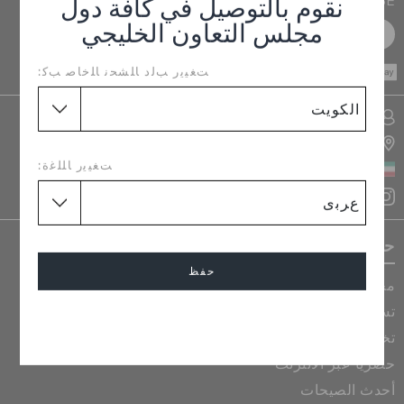
PURCHASE
نقوم بالتوصيل في كافة دول
الطلبيات المرتجعة
مجلس التعاون الخليجي
سجل مجانا
CASH ON
ﺖﻐﻴﻳﺭ ﺐﻟﺩ ﺎﻠﺸﺤﻧ ﺎﻠﺧﺎﺻ ﺐﻛ:
DELIVERY
خدمة العملاء
تسجيل الدخول الى حسابي
تحديد موقع المتجر
ﺖﻐﻴﻳﺭ ﺎﻠﻠﻏﺓ:
الكويت
حصريات كروكس
حفظ
مجموعات تعاونية ومجموعات محدودة الإصدار
تسوق الكل
إلغاء
تخفيضات وبضائع مخفضة
حصرياً عبر الانترنت
أحدث الصيحات