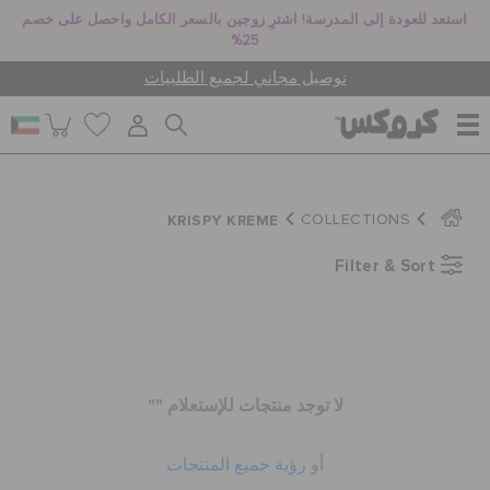
استعد للعودة إلى المدرسة! اشترِ زوجين بالسعر الكامل واحصل على خصم
25%
توصيل مجاني لجميع الطلبيات
للنساء
KRISPY KREME
COLLECTIONS
Filter & Sort
للرجال
أطفال
لا توجد منتجات للإستعلام ""
جيبيتز تشارمز
أو
رؤية جميع المنتجات