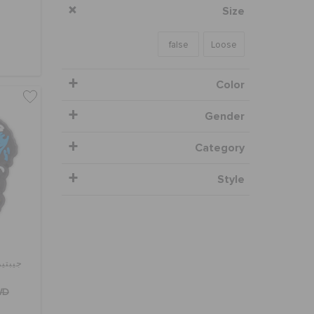
Size
false
Loose
Color
Gender
Category
Style
جيبتيز
WD