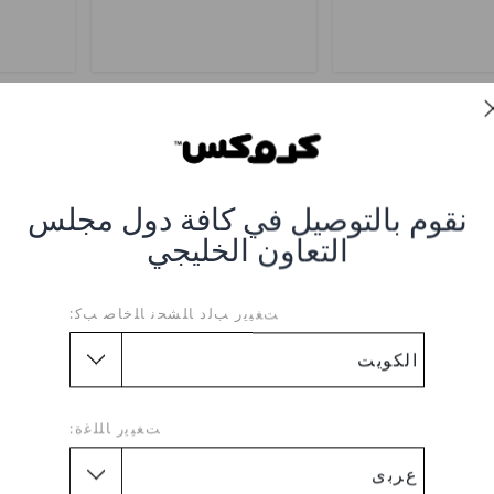
تخفيضات
تخفيضات
نقوم بالتوصيل في كافة دول مجلس
التعاون الخليجي
ﺖﻐﻴﻳﺭ ﺐﻟﺩ ﺎﻠﺸﺤﻧ ﺎﻠﺧﺎﺻ ﺐﻛ:
r Classic
Toddlers' Slytherin Classic
Toddlers' Ravenclaw
Clog
Clog
KWD
KWD
(46%)
KWD
KWD
(46%)
K
ﺖﻐﻴﻳﺭ ﺎﻠﻠﻏﺓ: