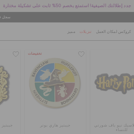
جدد إطلالتك الصيفية! استمتع بخصم 50% ثابت على تشكيلة مختارة
سجل في
كروكس لمكان العمل
تنزيلات
مميز
تخفيضات
اسيك نيو باف شورتي
جيبتيز هاري بوتر
جيبتيز 
للنساء