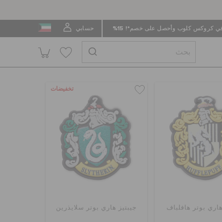
 كروكس كلوب وأحصل على خصم*! 15%
حسابي
تخفيضات
هاري بوتر هافلباف
جيبتيز هاري بوتر سلايذرين