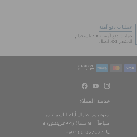
عمليات دفع آمنة
عمليات دفع آمنة 100% باستخدام
اتصال SSL المشفر
CASH ON
DELIVERY
خدمة العملاء
متوفرون طوال أيام الأسبوع من:
9 صباحاً – 9 مساءً (4+ غرينتش)
+971 80 027627