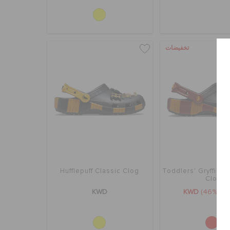
تخفيضات
Hufflepuff Classic Clog
Toddlers' Gryffindo
Clog
KWD
KWD
(46%)