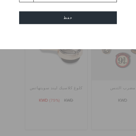
تخفيضات
حفظ
إلغاء
مضرب التنس
كلوغ كلاسيك ليند سويتهاتس
KWD
(79%)
KWD
KWD