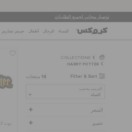
توصيل مجاني لجميع الطلبيات
للنساء
للرجال
أطفال
جيبيتز تشارمز
COLLECTIONS
HARRY POTTER
14
Filter & Sort
منتجات
الترتيب بحسب
السعر
خصم
بوت كل