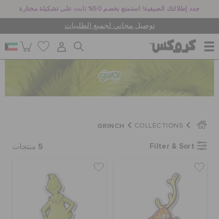
جدد إطلالتك الصيفية! استمتع بخصم 50% ثابت على تشكيلة مختارة
توصيل مجاني لجميع الطلبيات
للنساء
للرجال
GRINCH
COLLECTIONS
أطفال
5
Filter & Sort
منتجات
جيبيتز تشارمز
كروكس لمكان العمل