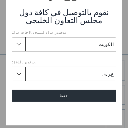
كلاسيك مبطن
KWD 33.000
نقوم بالتوصيل في كافة دول
مجلس التعاون الخليجي
ﺖﻐﻴﻳﺭ ﺐﻟﺩ ﺎﻠﺸﺤﻧ ﺎﻠﺧﺎﺻ ﺐﻛ:
1
ﺖﻐﻴﻳﺭ ﺎﻠﻠﻏﺓ:
شحن مجاني
توصيل مجاني على جميع الطلبيات المدفوعة مقدما
إرجاع بدون عناء
حفظ
هل غيرت رأيك؟ لا تقلق. عملية الإرجاع المجانية لدينا تجعل
الأمر سهلاً.
إلغاء
عمليات دفع آمنة
عمليات دفع آمنة 100% باستخدام اتصال SSL المشفر