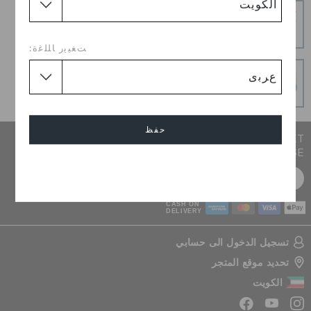
إرجاع بدون عناء
هل غيرت رأيك؟ لا تقلق. عملية الإرجاع المجانية لدينا تجعل
الأمر سهلاً.
ﺖﻐﻴﻳﺭ ﺎﻠﻠﻏﺓ:
عمليات دفع آمنة
عمليات دفع آمنة 100% باستخدام اتصال SSL المشفر
حفظ
JOIN CROCS CLUB & GET 15% OFF ON YOUR NEXT
PURCHASE
إلغاء
سجل مجانا
CASH ON
DELIVERY
تسجيل الدخول الى حسابي
تحديد موقع المتجر
الكويت