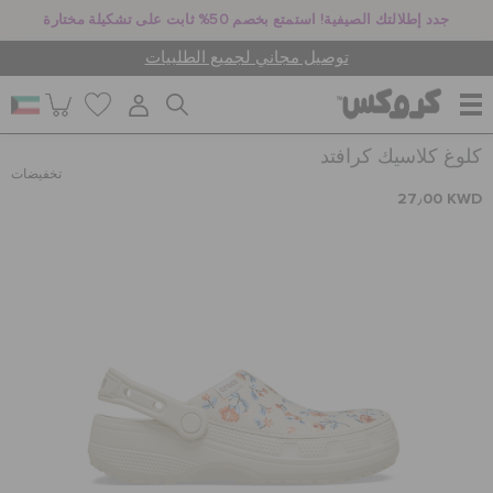
جدد إطلالتك الصيفية! استمتع بخصم 50% ثابت على تشكيلة مختارة
توصيل مجاني لجميع الطلبيات
كلوغ كلاسيك كرافتد
للنساء
تخفيضات
27٫00 KWD
للرجال
أطفال
جيبيتز تشارمز
كروكس لمكان العمل