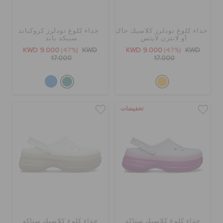
كروكس لمكان العمل
حذاء كلوغ تودلرز كلاسيك جاك
حذاء كلوغ تودلرز كروكباند
تنزيلات
أو لانترن لايتس
سبيكد باند
KWD 9.000
(47%)
KWD
KWD 9.000
(47%)
KWD
17.000
17.000
مميز
تسجيل الدخول / اشتراك
تخفيضات
قائمة الامنيات
تحديد موقع المتجر
حالة الطلبية
حذاء كلوغ كلاسيك ستاكد
حذاء كلوغ كلاسيك ستاكد