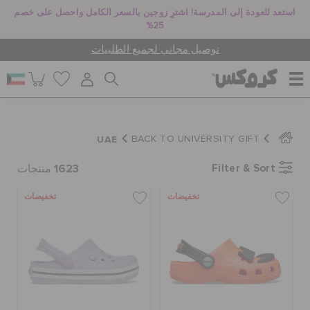
استعد للعودة إلى المدرسة! اشترِ زوجين بالسعر الكامل واحصل على خصم
25%
توصيل مجاني لجميع الطلبيات
للنساء
UAE
BACK TO UNIVERSITY GIFT
1623
Filter & Sort
للرجال
منتجات
تخفيضات
تخفيضات
أطفال
جيبيتز تشارمز