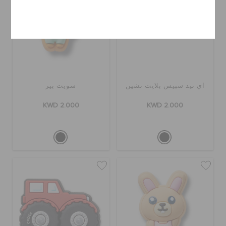
إلغاء
آي نيد سبيس بلانِت تشين
سويت بير
KWD 2.000
KWD 2.000