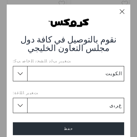
نقوم بالتوصيل في كافة دول
مجلس التعاون الخليجي
ﺖﻐﻴﻳﺭ ﺐﻟﺩ ﺎﻠﺸﺤﻧ ﺎﻠﺧﺎﺻ ﺐﻛ:
جيلي آيس بوب
أسْترونَوت يُونيكورن
KWD 2.000
KWD 2.000
ﺖﻐﻴﻳﺭ ﺎﻠﻠﻏﺓ:
حفظ