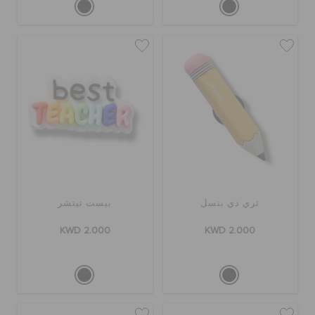
ثري دي بنسل
بيست تيتشر
KWD 2.000
KWD 2.000