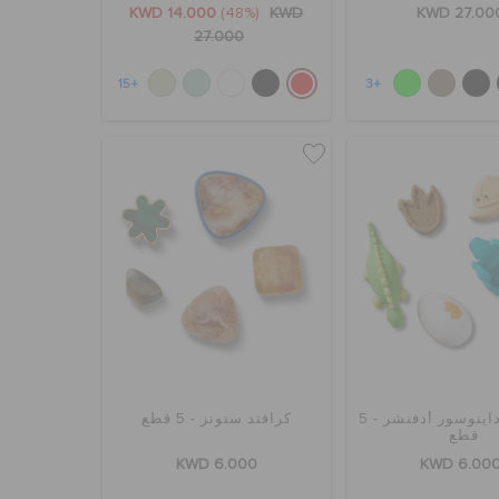
KWD 14.000
(48%)
KWD
KWD 27.00
27.000
+15
+3
ثري دي داينوسور أدفنشر - 5
كرافتد ستونز - 5 قطع
قطع
KWD 6.000
KWD 6.00