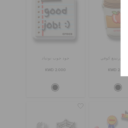
 مورنينغ كوفي
جود جوب نوتباد
KWD 2.000
KWD 2.00