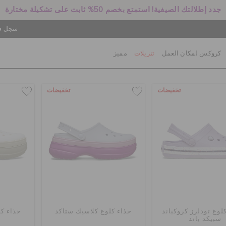
جدد إطلالتك الصيفية! استمتع بخصم 50% ثابت على تشكيلة مختارة
سجل في
كروكس لمكان العمل
تنزيلات
مميز
تخفيضات
تخفيضات
لوغ تودلرز كروكباند
حذاء كلوغ كلاسيك ستاكد
حذاء كل
سبيكد باند