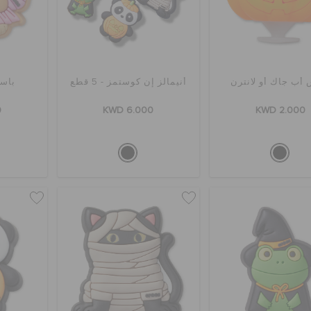
 أب جاك أو لانترن
أنيمالز إن كوستمز - 5 قطع
باسي
0
KWD 6.000
KWD 2.000