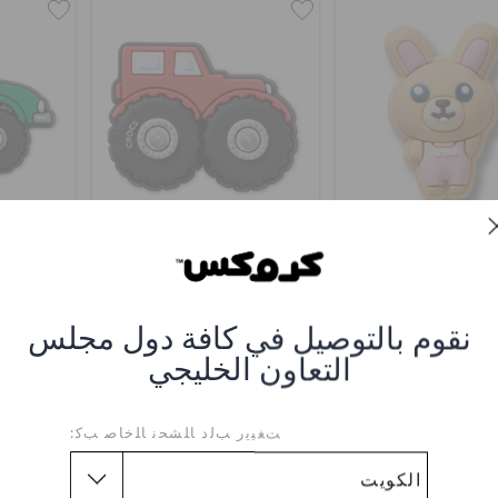
سويت باني
ريد كار مونستر تراك
جرين
0
KWD 2.000
KWD 2.000
نقوم بالتوصيل في كافة دول مجلس
التعاون الخليجي
ﺖﻐﻴﻳﺭ ﺐﻟﺩ ﺎﻠﺸﺤﻧ ﺎﻠﺧﺎﺻ ﺐﻛ: