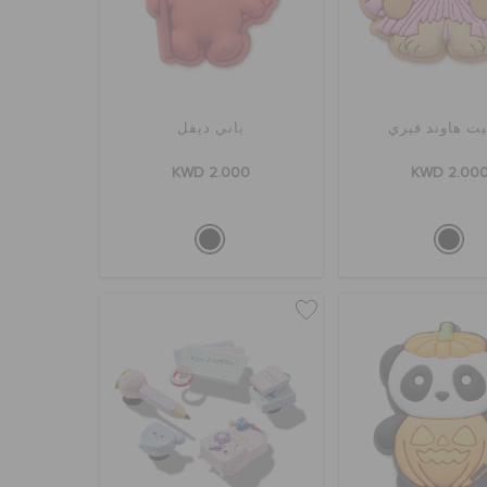
ت هاوند فيري
باني ديفل
KWD 2.000
KWD 2.00