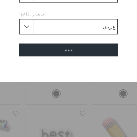
ﺖﻐﻴﻳﺭ ﺎﻠﻠﻏﺓ:
حفظ
انج مونستر تراك
ريد مونستر تراك
تيتشر
إلغاء
0
KWD 2.000
KWD 2.000