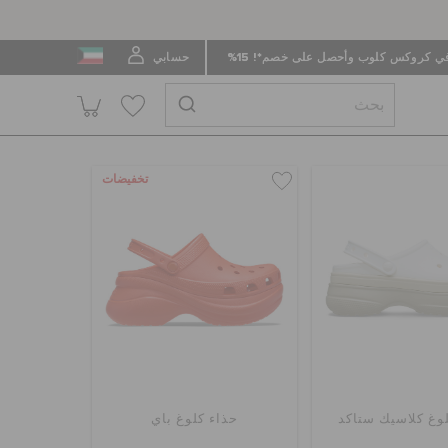
 كروكس كلوب وأحصل على خصم*! 15%
حسابي
تخفيضات
وغ كلاسيك ستاكد
حذاء كلوغ باي