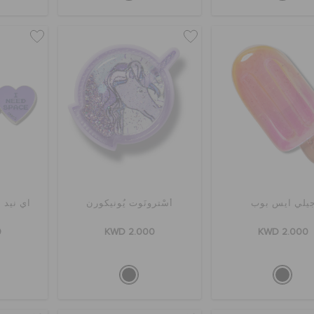
يلي آيس بوب
أسْترونَوت يُونيكورن
آي نيد 
0
KWD 2.000
KWD 2.000