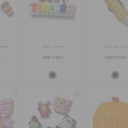
ثري دي بنسل
بيست تيتشر
بيست تي
0
KWD 2.000
KWD 2.000