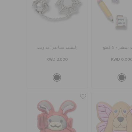
تشر - 5 قطع
إليفيتد سبايدر أند ويب
KWD 2.000
KWD 6.00