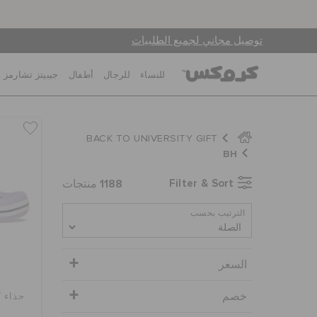
توصيل مجاني لجميع الطلبيات
للنساء
للرجال
أطفال
جيبيتز تشارمز
BACK TO UNIVERSITY GIFT
BH
1188
Filter & Sort
منتجات
الترتيب بحسب
السعر
خصم
حذاء ك