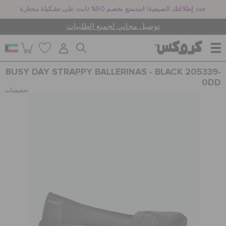
جدد إطلالتك الصيفية! استمتع بخصم 50% ثابت على تشكيلة مختارة
توصيل مجاني لجميع الطلبيات
BUSY DAY STRAPPY BALLERINAS - BLACK 205339-
للنساء
0DD
تخفيضات
للرجال
أطفال
جيبيتز تشارمز
كروكس لمكان العمل