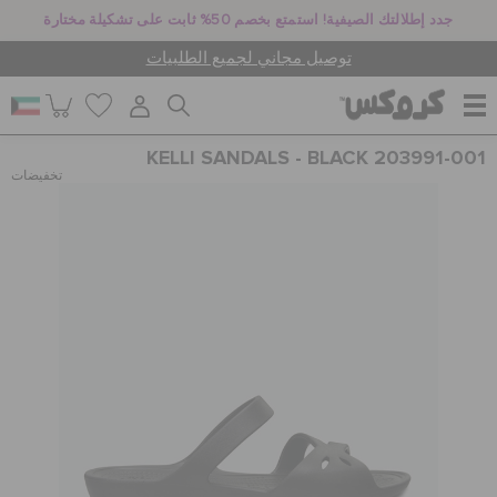
جدد إطلالتك الصيفية! استمتع بخصم 50% ثابت على تشكيلة مختارة
توصيل مجاني لجميع الطلبيات
KELLI SANDALS - BLACK 203991-001
للنساء
تخفيضات
للرجال
أطفال
جيبيتز تشارمز
كروكس لمكان العمل