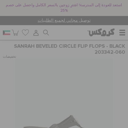
استعد للعودة إلى المدرسة! اشترِ زوجين بالسعر الكامل واحصل على خصم
25%
توصيل مجاني لجميع الطلبيات
SANRAH BEVELED CIRCLE FLIP FLOPS - BLACK
للنساء
203342-060
تخفيضات
للرجال
أطفال
جيبيتز تشارمز