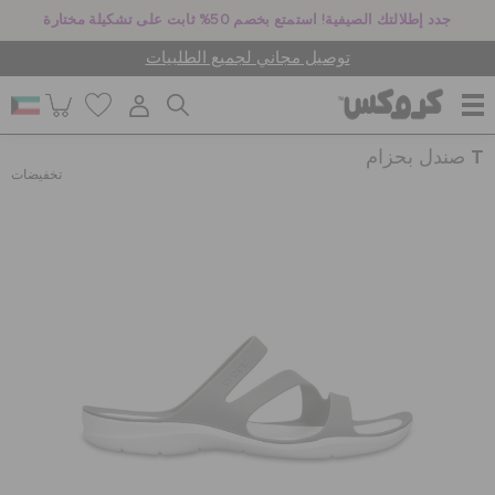
جدد إطلالتك الصيفية! استمتع بخصم 50% ثابت على تشكيلة مختارة
توصيل مجاني لجميع الطلبيات
صندل بحزام T
للنساء
تخفيضات
للرجال
أطفال
جيبيتز تشارمز
كروكس لمكان العمل