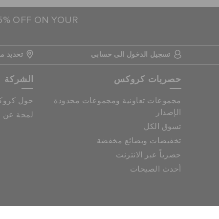
15% OFF ON YOUR
تسجيل الدخول الى حسابي
تحديد مو
حصريات كروكس
الشركة
مجموعات تعاونية ومجموعات محدودة
حول كرو
الإصدار
لمحة عن م
تسوق الكل
تخفيضات وبضائع مخفضة
حصرياً عبر الانترنت
أحدث الصيحات