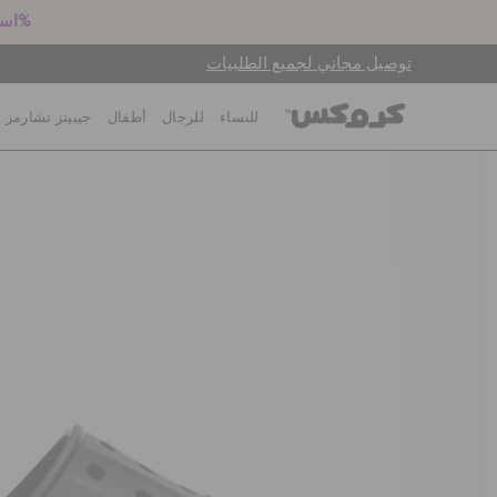
استعد للعودة إلى المدرسة! اشترِ زوجين بالسعر الكامل واحصل على خصم 25%
توصيل مجاني لجميع الطلبيات
للنساء
للرجال
أطفال
جيبيتز تشارمز