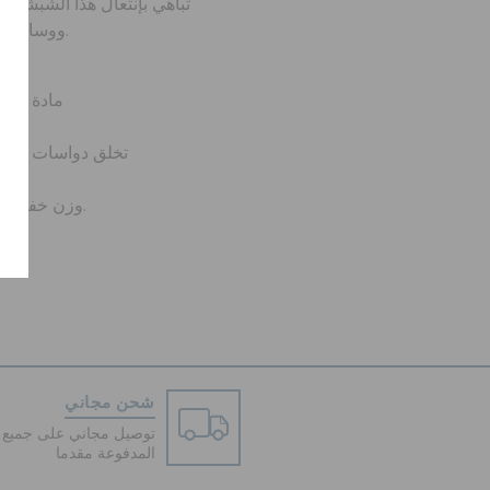
تباهي بإنتعال هذا الشبشب
ووسادة قدم لتوفير أقصى درجات الراحة.
مادة كرو
تخلق دواسات القدم
™ : وزن خفيف. مرن. 360 درجة راحة.
شحن مجاني
توصيل مجاني على جميع ا
المدفوعة مقدما