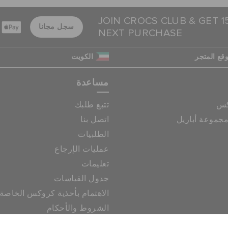
JOIN CROCS CLUB & GET 
سجل مجانا
NEXT PURCHASE
قع المتجر
الكويت
مساعدة
كس
تتبع طلبك
جموعة أباريل
اتصل بنا
الطلبيات
عمليات الإرجاع
تعليمات
جدول القياسات
الاهتمام بأحذية كروكس الخاصة
الشروط والأحكام