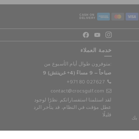
CASH ON
DELIVERY
خدمة العملاء
متوفرون طوال أيام الأسبوع من:
9 صباحاً – 9 مساءً (4+ غرينتش)
+971 80 027627
contact@crocsgulf.com
لقد استلمنا استفساراتكم. نظرًا لوجود
عطل مؤقت في النظام، قد يتأخر الرد
قليلًا
 بك