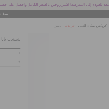
سجل في
كروكس لمكان العمل
تنزيلات
مميز
شبشب بايا