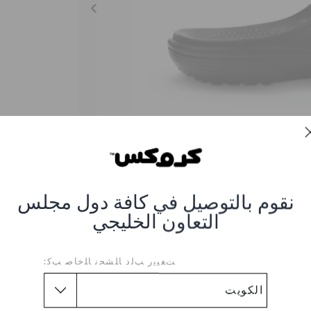
نقوم بالتوصيل في كافة دول مجلس
التعاون الخليجي
ﺖﻐﻴﻳﺭ ﺐﻟﺩ ﺎﻠﺸﺤﻧ ﺎﻠﺧﺎﺻ ﺐﻛ:
شبشب بايا
العنصر #12000-001-BLACK