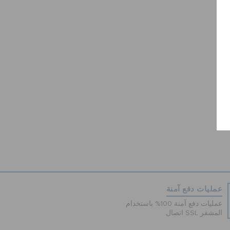
عمليات دفع آمنة
عمليات دفع آمنة 100% باستخدام
اتصال SSL المشفر