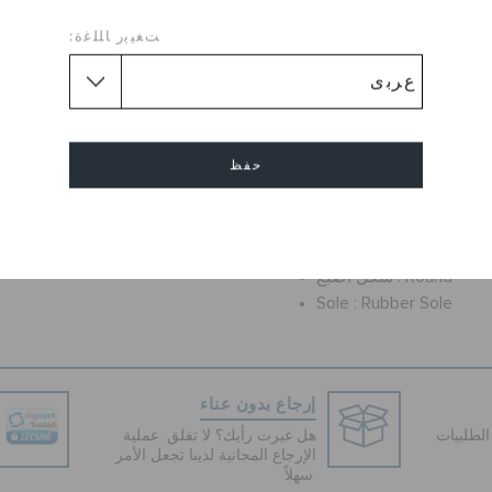
 من كروكس يتميز بحزام عريض
ﺖﻐﻴﻳﺭ ﺎﻠﻠﻏﺓ:
تصميم سليب أون
سلايت ™ مصبوبة بالكامل
توفر التهوية
 إحساسًا شبيهًا بالمساج
حفظ
جيبيتز ™
إلغاء
Flat
علو الكعب :
Round
شكل اصبع :
Sole :
Rubber Sole
إرجاع بدون عناء
لطلبيات
هل غيرت رأيك؟ لا تقلق. عملية
الإرجاع المجانية لدينا تجعل الأمر
سهلاً.