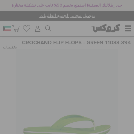
جدد إطلالتك الصيفية! استمتع بخصم 50% ثابت على تشكيلة مختارة
توصيل مجاني لجميع الطلبيات
CROCBAND FLIP FLOPS - GREEN 11033-394
للنساء
تخفيضات
للرجال
أطفال
جيبيتز تشارمز
كروكس لمكان العمل