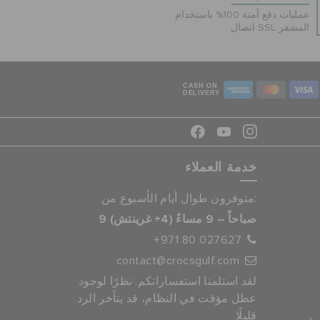
عمليات دفع آمنة 100% باستخدام
اتصال SSL المشفر
CASH ON
DELIVERY
خدمة العملاء
متوفرون طوال أيام الأسبوع من:
9 صباحاً – 9 مساءً (4+ غرينتش)
+971 80 027627
contact@crocsgulf.com
لقد استلمنا استفساراتكم. نظرًا لوجود
عطل مؤقت في النظام، قد يتأخر الرد
قليلًا