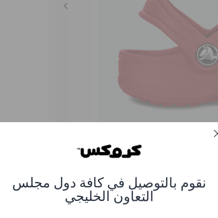
نقوم بالتوصيل في كافة دول مجلس
Baya Clogs - Red
التعاون الخليجي
العنصر #10190-6EN-PEPPER