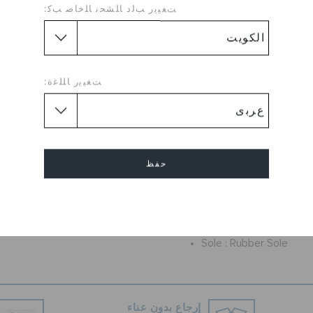
Kids can make a comfy Croc
ﺖﻐﻴﻳﺭ ﺐﻟﺩ ﺎﻠﺸﺤﻧ ﺎﻠﺧﺎﺻ ﺐﻛ:
Baya Kids' clog. A twist on ou
features the lightweight, dura
out Crocs logo on the toe box
Easy to clean and quick
ﺖﻐﻴﻳﺭ ﺎﻠﻠﻏﺓ:
Water-friendly and buo
Fully-molded Croslite™
lightweight cushioning
Croslite™ material heel 
حفظ
Iconic Crocs Comfort™: 
degree comfort.
إلغاء
Flat
علو الكعب :
Round
شكل اصبع :
Sole :
Rubber Sole
إرجاع بدون عناء